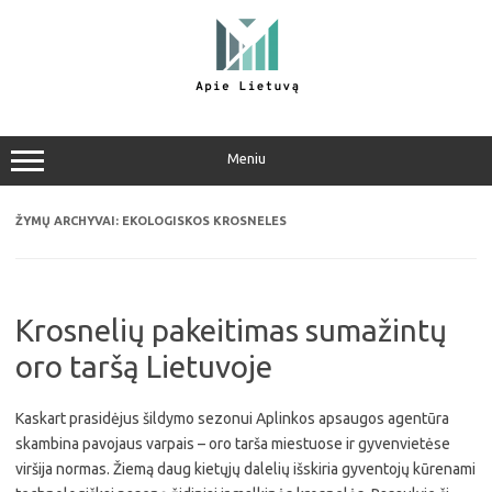
Pereiti
prie
turinio
Meniu
ŽYMŲ ARCHYVAI:
EKOLOGISKOS KROSNELES
Krosnelių pakeitimas sumažintų
oro taršą Lietuvoje
Kaskart prasidėjus šildymo sezonui Aplinkos apsaugos agentūra
skambina pavojaus varpais – oro tarša miestuose ir gyvenvietėse
viršija normas. Žiemą daug kietųjų dalelių išskiria gyventojų kūrenami