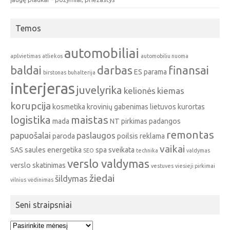
Temos
automobiliai
apšvietimas
atliekos
automobiliu nuoma
baldai
darbas
finansai
ES parama
birstonas
buhalterija
interjeras
juvelyrika
kelionės
kiemas
korupcija
kosmetika
krovinių gabenimas
lietuvos kurortas
logistika
maistas
mada
NT pirkimas
padangos
remontas
papuošalai
paslaugos
paroda
poilsis
reklama
vaikai
SAS
saules energetika
spa
sveikata
SEO
technika
valdymas
verslo valdymas
verslo skatinimas
vestuves
viesieji pirkimai
žiedai
šildymas
vilnius
vėdinimas
Seni straipsniai
Seni