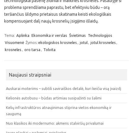
technologiškai pasenę židiniai ir malkinės krosnelės. Pasaulyje ši
problema sprendžiama paprastu, bet efektyviu būdu – orą
teršiančius šildymo prietaisus skatinama keisti ekologiškais
kompensuojant dalį naujų krosnelių įsigijimo išlaidų.
Tema:
Aplinka
Ekonomika ir verslas
Švietimas
Technologijos
Visuomenė
Žymos:
ekologiskos krosneles
,
jotul
,
jotul krosneles
,
krosneles
,
oro tarsa
,
Tolvita
Naujausi straipsniai
Auskarai moterims – subtili saviraiškos detalė, kuri keičia visą įvaizdį
Kelionės autobusu – būdas artimiau susipažinti su šalimi
Kelių infrastruktūros atnaujinimas stiprina vietos ekonomiką ir
saugumą
Nuo klasikos iki modernumo: akmens stalviršių privalumai
Įaugę plaukai – požymiai, priežastys