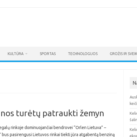
KULTŪRA
SPORTAS
TECHNOLOGIJOS
GROŽIS IR SVEI
N
Ausk
keič
ainos turėtų patraukti žemyn
Keli
šali
degalų rinkoje dominuojančiai bendrovei “Orlen Lietuva” –
Keli
bus pasirengusi Lietuvos rinkai tiekti jūra atgabentą benziną
eko