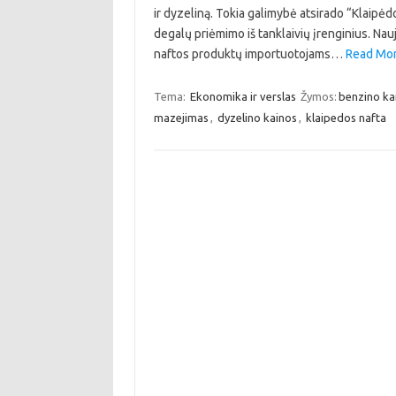
ir dyzeliną. Tokia galimybė atsirado “Klaipėd
degalų priėmimo iš tanklaivių įrenginius. Nau
naftos produktų importuotojams…
Read More
Tema:
Ekonomika ir verslas
Žymos:
benzino ka
mazejimas
,
dyzelino kainos
,
klaipedos nafta