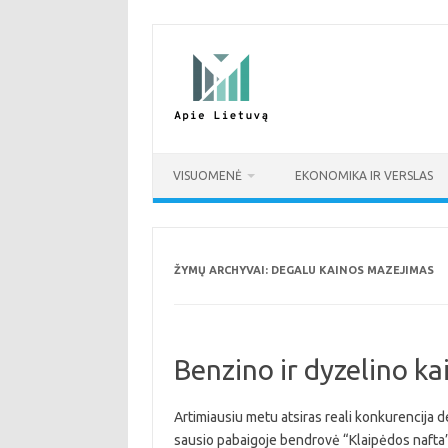
Pereiti
prie
turinio
VISUOMENĖ
EKONOMIKA IR VERSLAS
ŽYMŲ ARCHYVAI:
DEGALU KAINOS MAZEJIMAS
Benzino ir dyzelino k
Artimiausiu metu atsiras reali konkurencija 
sausio pabaigoje bendrovė “Klaipėdos nafta” 