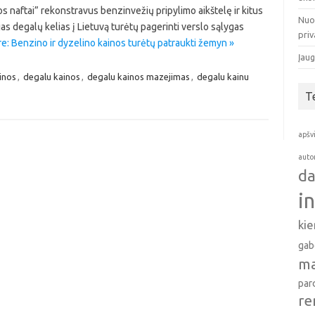
os naftai” rekonstravus benzinvežių pripylimo aikštelę ir kitus
Nuo
jas degalų kelias į Lietuvą turėtų pagerinti verslo sąlygas
pri
: Benzino ir dyzelino kainos turėtų patraukti žemyn »
Įaug
inos
,
degalu kainos
,
degalu kainos mazejimas
,
degalu kainu
T
apšv
auto
da
i
ki
gab
ma
par
re