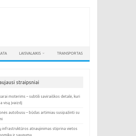
KATA
LAISVALAIKIS
TRANSPORTAS
aujausi straipsniai
arai moterims – subtili saviraiškos detalė, kuri
ia visą įvaizdį
onės autobusu – būdas artimiau susipažinti su
mi
ų infrastruktūros atnaujinimas stiprina vietos
nomiką ir saugumą