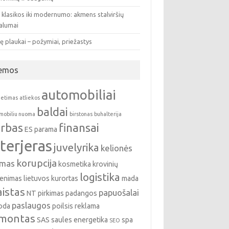
 klasikos iki modernumo: akmens stalviršių
valumai
ę plaukai – požymiai, priežastys
emos
automobiliai
ietimas
atliekos
baldai
mobiliu nuoma
birstonas
buhalterija
rbas
finansai
ES parama
nterjeras
juvelyrika
kelionės
korupcija
emas
kosmetika
krovinių
logistika
enimas
lietuvos kurortas
mada
istas
papuošalai
NT pirkimas
padangos
paslaugos
oda
poilsis
reklama
montas
SAS
saules energetika
spa
SEO