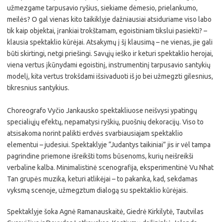
užmezgame tarpusavio ryšius, siekiame dėmesio, prielankumo,
meilės? O gal vienas kito taikiklyje dažniausiai atsiduriame viso labo
tik kaip objektai, įrankiai trokštamam, egoistiniam tikslui pasiekti? –
klausia spektaklio kūrėjai. Atsakymų į šį klausimą – ne vienas, jie gali
būti skirtingi, netgi priešingi. Savųjų ieško ir keturi spektaklio herojai,
viena vertus įkūnydami egoistinį, instrumentinį tarpusavio santykių
modelį, kita vertus trokšdami išsivaduoti iš jo bei užmegzti gilesnius,
tikresnius santykius.
Choreografo Vyčio Jankausko spektakliuose neišvysi ypatingų
specialiųjų efektų, nepamatysi ryškių, puošnių dekoracijų. Viso to
atsisakoma norint palikti erdvės svarbiausiajam spektaklio
elementui – judesiui. Spektaklyje “Judantys taikiniai” jis ir vėl tampa
pagrindine priemone išreikšti toms būsenoms, kurių neišreikši
verbaline kalba. Minimalistinė scenografija, eksperimentinė Vu Nhat
Tan grupės muzika, keturi atlikėjai – to pakanka, kad, sekdamas
vyksmą scenoje, užmegztum dialogą su spektaklio kūrėjais.
Spektaklyje šoka Agnė Ramanauskaitė, Giedrė Kirkilytė, Tautvilas