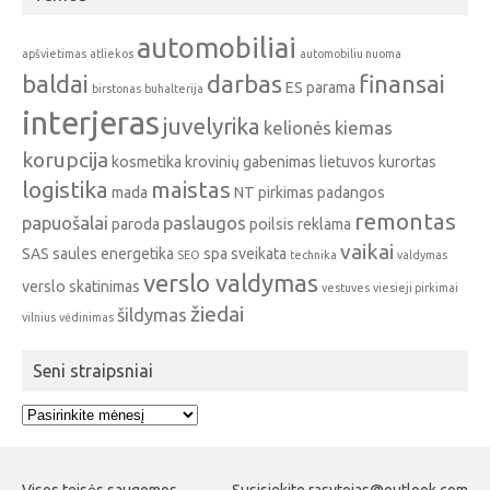
automobiliai
apšvietimas
atliekos
automobiliu nuoma
baldai
darbas
finansai
ES parama
birstonas
buhalterija
interjeras
juvelyrika
kelionės
kiemas
korupcija
kosmetika
krovinių gabenimas
lietuvos kurortas
logistika
maistas
mada
NT pirkimas
padangos
remontas
papuošalai
paslaugos
paroda
poilsis
reklama
vaikai
SAS
saules energetika
spa
sveikata
SEO
technika
valdymas
verslo valdymas
verslo skatinimas
vestuves
viesieji pirkimai
žiedai
šildymas
vilnius
vėdinimas
Seni straipsniai
Seni
straipsniai
Visos teisės saugomos.
Susisiekite rasytojas@outlook.com