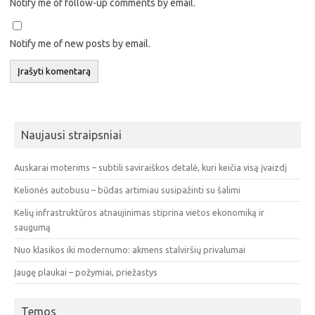
Notify me of follow-up comments by email.
Notify me of new posts by email.
Naujausi straipsniai
Auskarai moterims – subtili saviraiškos detalė, kuri keičia visą įvaizdį
Kelionės autobusu – būdas artimiau susipažinti su šalimi
Kelių infrastruktūros atnaujinimas stiprina vietos ekonomiką ir
saugumą
Nuo klasikos iki modernumo: akmens stalviršių privalumai
Įaugę plaukai – požymiai, priežastys
Temos