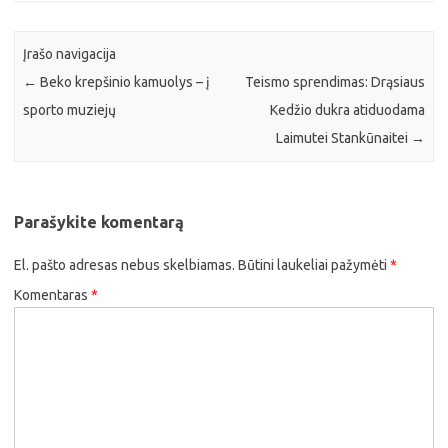
Įrašo navigacija
←
Beko krepšinio kamuolys – į
Teismo sprendimas: Drąsiaus
sporto muziejų
Kedžio dukra atiduodama
Laimutei Stankūnaitei
→
Parašykite komentarą
El. pašto adresas nebus skelbiamas.
Būtini laukeliai pažymėti
*
Komentaras
*