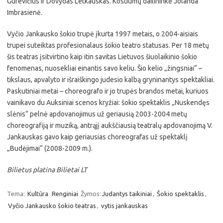
Gurevičius ir Dovydas Letkauskas. Kostiumų dailininkė Jolanda
Imbrasienė.
Vyčio Jankausko šokio trupė įkurta 1997 metais, o 2004-aisiais
trupei suteiktas profesionalaus šokio teatro statusas. Per 18 metų
šis teatras įsitvirtino kaip itin savitas Lietuvos šiuolaikinio šokio
fenomenas, nuosekliai einantis savo keliu. Šio kelio „žingsniai“ –
tikslaus, apvalyto ir išraiškingo judesio kalbą gryninantys spektakliai.
Paskutiniai metai – choreografo ir jo trupės brandos metai, kuriuos
vainikavo du Auksiniai scenos kryžiai: šokio spektaklis „Nuskendęs
slėnis“ pelnė apdovanojimus už geriausią 2003-2004 metų
choreografiją ir muziką, antrąjį aukščiausią teatralų apdovanojimą V.
Jankauskas gavo kaip geriausias choreografas už spektaklį
„Budėjimai“ (2008-2009 m.).
Bilietus platina Bilietai LT
Tema:
Kultūra
Renginiai
Žymos:
Judantys taikiniai
,
Šokio spektaklis
,
Vyčio Jankausko šokio teatras
,
vytis jankauskas