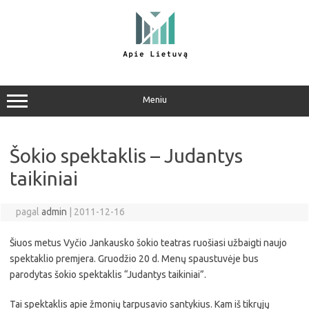
Pereiti
prie
turinio
Meniu
Šokio spektaklis – Judantys
taikiniai
pagal
admin
|
2011-12-16
Šiuos metus Vyčio Jankausko šokio teatras ruošiasi užbaigti naujo
spektaklio premjera. Gruodžio 20 d. Menų spaustuvėje bus
parodytas šokio spektaklis “Judantys taikiniai”.
Tai spektaklis apie žmonių tarpusavio santykius. Kam iš tikrųjų