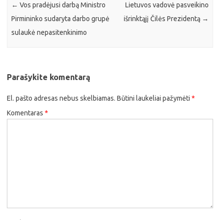
←
Vos pradėjusi darbą Ministro
Lietuvos vadovė pasveikino
Pirmininko sudaryta darbo grupė
išrinktąjį Čilės Prezidentą
→
sulaukė nepasitenkinimo
Parašykite komentarą
El. pašto adresas nebus skelbiamas.
Būtini laukeliai pažymėti
*
Komentaras
*