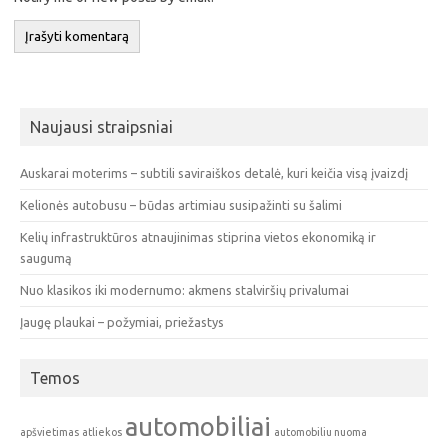
Naujausi straipsniai
Auskarai moterims – subtili saviraiškos detalė, kuri keičia visą įvaizdį
Kelionės autobusu – būdas artimiau susipažinti su šalimi
Kelių infrastruktūros atnaujinimas stiprina vietos ekonomiką ir
saugumą
Nuo klasikos iki modernumo: akmens stalviršių privalumai
Įaugę plaukai – požymiai, priežastys
Temos
automobiliai
apšvietimas
atliekos
automobiliu nuoma