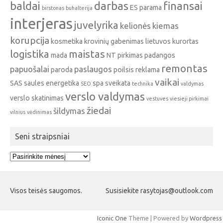
baldai
darbas
finansai
ES parama
birstonas
buhalterija
interjeras
juvelyrika
kelionės
kiemas
korupcija
kosmetika
krovinių gabenimas
lietuvos kurortas
logistika
maistas
mada
NT pirkimas
padangos
remontas
papuošalai
paslaugos
paroda
poilsis
reklama
vaikai
SAS
saules energetika
spa
sveikata
SEO
technika
valdymas
verslo valdymas
verslo skatinimas
vestuves
viesieji pirkimai
žiedai
šildymas
vilnius
vėdinimas
Seni straipsniai
Seni
straipsniai
Visos teisės saugomos.
Susisiekite rasytojas@outlook.com
Iconic One
Theme | Powered by
Wordpress