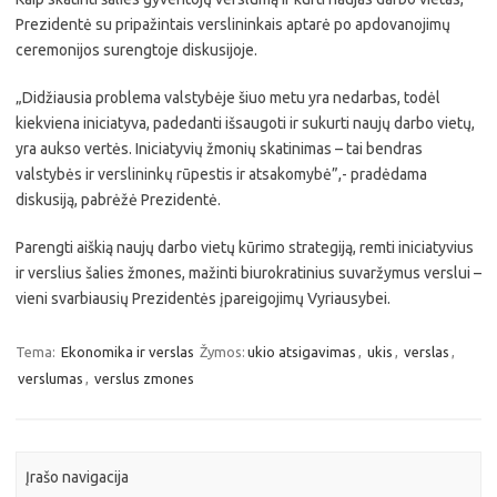
Prezidentė su pripažintais verslininkais aptarė po apdovanojimų
ceremonijos surengtoje diskusijoje.
„Didžiausia problema valstybėje šiuo metu yra nedarbas, todėl
kiekviena iniciatyva, padedanti išsaugoti ir sukurti naujų darbo vietų,
yra aukso vertės. Iniciatyvių žmonių skatinimas – tai bendras
valstybės ir verslininkų rūpestis ir atsakomybė”,- pradėdama
diskusiją, pabrėžė Prezidentė.
Parengti aiškią naujų darbo vietų kūrimo strategiją, remti iniciatyvius
ir verslius šalies žmones, mažinti biurokratinius suvaržymus verslui –
vieni svarbiausių Prezidentės įpareigojimų Vyriausybei.
Tema:
Ekonomika ir verslas
Žymos:
ukio atsigavimas
,
ukis
,
verslas
,
verslumas
,
verslus zmones
Įrašo navigacija