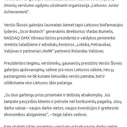
žmonių verslumo ugdymu užsiimanti organizacija „Lietuvos Junior
Achievement”.
Verslo Šlovės galerijos laureatais šiemet tapo Lietuvos biofarmacijos
lyderės „Sicor Biotech” generalinis direktorius Vladas Bumelis,
NASDAQ OMX Vilniaus biržos prezidentė ir valdybos pirmininkė
Arminta Saladžienė ir advokatų kontoros „Lideika, Petrauskas,
Valiūnas ir partneriai LAWIN” partneris Rolandas Valiūnas.
Prezidentės teigimu, verslininkų, gaunančių prestižinį Verslo Šlovės
galerijos apdovanojimą, sėkmė yra visos Lietuvos sėkmė, nes jų
pastangomis ne tik kuriami lietuviško verslo pamatai, bet ir
užtikrinama viso Lietuvos ūkio pažanga.
„Su šiuo garbingu prizu prisiimate ir didžiulę atsakomybę. Jūs
tampate pavyzdžiu kitiems ir pelnote net konkurentų pagarbą. Jūsų
darbo vaisiai – naujos darbo vietos, naujos investicijos ir greitesnis
ekonomikos atsigavimas”, – teigė šalies vadovė.
Kaip skatinti šalies gyventojų verslumą ir kurti naujas darbo vietas,