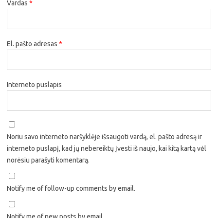
Vardas
*
El. pašto adresas
*
Interneto puslapis
Noriu savo interneto naršyklėje išsaugoti vardą, el. pašto adresą ir
interneto puslapį, kad jų nebereiktų įvesti iš naujo, kai kitą kartą vėl
norėsiu parašyti komentarą.
Notify me of follow-up comments by email.
Notify me of new posts by email.