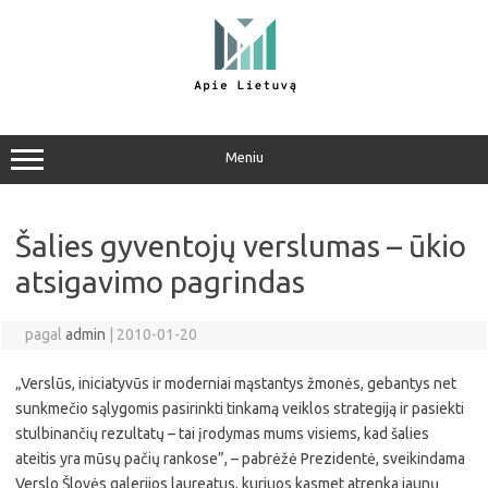
Pereiti
prie
turinio
Meniu
Šalies gyventojų verslumas – ūkio
atsigavimo pagrindas
pagal
admin
|
2010-01-20
„Verslūs, iniciatyvūs ir moderniai mąstantys žmonės, gebantys net
sunkmečio sąlygomis pasirinkti tinkamą veiklos strategiją ir pasiekti
stulbinančių rezultatų – tai įrodymas mums visiems, kad šalies
ateitis yra mūsų pačių rankose”, – pabrėžė Prezidentė, sveikindama
Verslo Šlovės galerijos laureatus, kuriuos kasmet atrenka jaunų