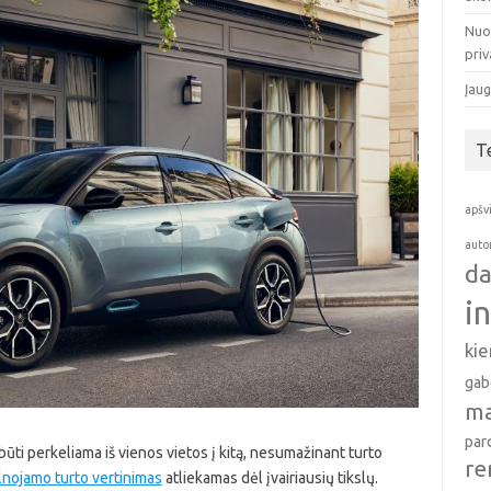
Nuo
pri
Įaug
T
apšv
auto
da
i
ki
gab
ma
par
i būti perkeliama iš vienos vietos į kitą, nesumažinant turto
re
ilnojamo turto vertinimas
atliekamas dėl įvairiausių tikslų.