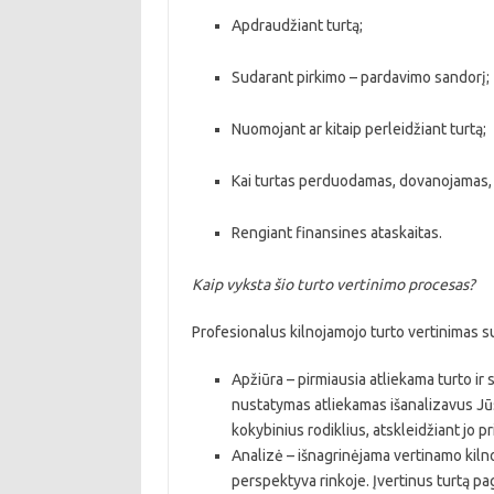
Apdraudžiant turtą;
Sudarant pirkimo – pardavimo sandorį;
Nuomojant ar kitaip perleidžiant turtą;
Kai turtas perduodamas, dovanojamas,
Rengiant finansines ataskaitas.
Kaip vyksta šio turto vertinimo procesas?
Profesionalus kilnojamojo turto vertinimas su
Apžiūra – pirmiausia atliekama turto ir
nustatymas atliekamas išanalizavus Jūsų
kokybinius rodiklius, atskleidžiant jo p
Analizė – išnagrinėjama vertinamo kil
perspektyva rinkoje. Įvertinus turtą pa