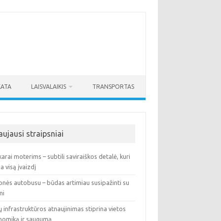
KATA
LAISVALAIKIS
TRANSPORTAS
aujausi straipsniai
arai moterims – subtili saviraiškos detalė, kuri
ia visą įvaizdį
onės autobusu – būdas artimiau susipažinti su
mi
ų infrastruktūros atnaujinimas stiprina vietos
nomiką ir saugumą