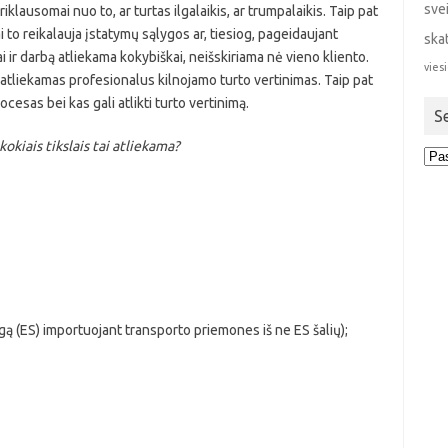
sve
iklausomai nuo to, ar turtas ilgalaikis, ar trumpalaikis. Taip pat
i to reikalauja įstatymų sąlygos ar, tiesiog, pageidaujant
ska
ai ir darbą atliekama kokybiškai, neišskiriama nė vieno kliento.
viesi
s atliekamas profesionalus kilnojamo turto vertinimas. Taip pat
cesas bei kas gali atlikti turto vertinimą.
S
okiais tikslais tai atliekama?
Sen
stra
ą (ES) importuojant transporto priemones iš ne ES šalių);