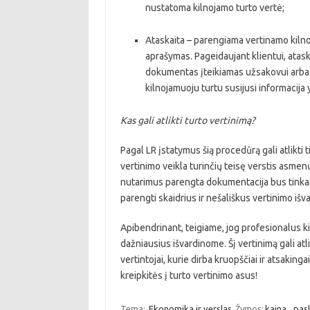
nustatoma kilnojamo turto vertė;
Ataskaita – parengiama vertinamo kilnoj
aprašymas. Pageidaujant klientui, atask
dokumentas įteikiamas užsakovui arba j
kilnojamuoju turtu susijusi informacija
Kas gali atlikti turto vertinimą?
Pagal LR įstatymus šią procedūrą gali atlikti ti
vertinimo veikla turinčių teisę verstis asmenų
nutarimus parengta dokumentacija bus tinkama 
parengti skaidrius ir nešališkus vertinimo i
Apibendrinant, teigiame, jog profesionalus ki
dažniausius išvardinome. Šį vertinimą gali atlikt
vertintojai, kurie dirba kruopščiai ir atsakinga
kreipkitės į turto vertinimo asus!
Tema:
Ekonomika ir verslas
Žymos:
kaina
,
pas