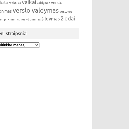
vaikai
ikata
verslo
technika
valdymas
verslo valdymas
tinimas
vestuves
žiedai
šildymas
eji pirkimai
vilnius
vėdinimas
eni straipsniai
i
ipsniai