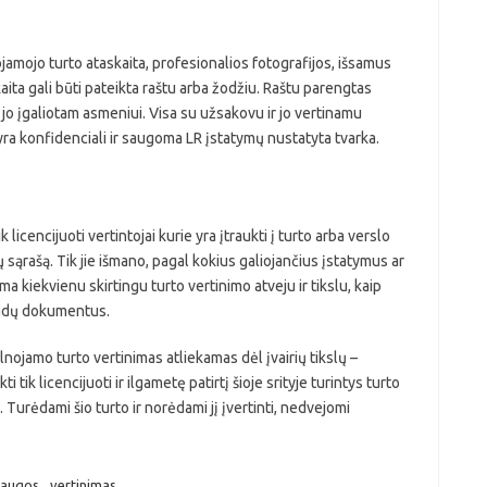
amojo turto ataskaita, profesionalios fotografijos, išsamus
aita gali būti pateikta raštu arba žodžiu. Raštu parengtas
o įgaliotam asmeniui. Visa su užsakovu ir jo vertinamu
 yra konfidenciali ir saugoma LR įstatymų nustatyta tvarka.
k licencijuoti vertintojai kurie yra įtraukti į turto arba verslo
 sąrašą. Tik jie išmano, pagal kokius galiojančius įstatymus ar
kiekvienu skirtingu turto vertinimo atveju ir tikslu, kaip
švadų dokumentus.
lnojamo turto vertinimas atliekamas dėl įvairių tikslų –
i tik licencijuoti ir ilgametę patirtį šioje srityje turintys turto
i. Turėdami šio turto ir norėdami jį įvertinti, nedvejomi
laugos
,
vertinimas