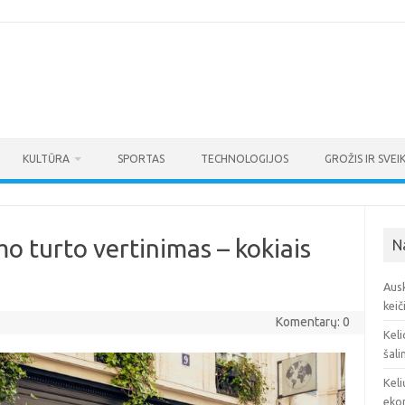
KULTŪRA
SPORTAS
TECHNOLOGIJOS
GROŽIS IR SVEI
o turto vertinimas – kokiais
N
Ausk
keič
Komentarų: 0
Keli
šali
Keli
eko