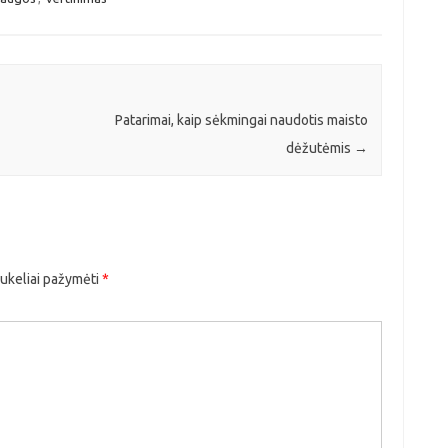
Patarimai, kaip sėkmingai naudotis maisto
dėžutėmis
→
aukeliai pažymėti
*