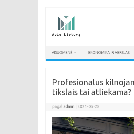
Pereiti
prie
turinio
VISUOMENĖ
EKONOMIKA IR VERSLAS
Profesionalus kilnojam
tikslais tai atliekama?
pagal
admin
|
2021-05-28