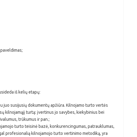
 paveldimas;
sideda iš kelių etapų:
 su juo susijusių dokumentų apžiūra. Kilnojamo turto vertės
 kilnojamąjį turtą: įvertinus jo savybes, kiekybinius bei
rivalumus, trūkumus ir pan.;
nojamojo turto teisinė bazė, konkurencingumas, patrauklumas,
gal profesionalią kilnojamojo turto vertinimo metodiką, yra