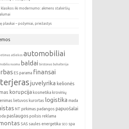
 klasikos iki modernumo: akmens stalviršių
valumai
ę plaukai – požymiai, priežastys
emos
automobiliai
ietimas
atliekos
baldai
mobiliu nuoma
birstonas
buhalterija
rbas
finansai
ES parama
nterjeras
juvelyrika
kelionės
korupcija
emas
kosmetika
krovinių
logistika
enimas
lietuvos kurortas
mada
istas
papuošalai
NT pirkimas
padangos
paslaugos
oda
poilsis
reklama
montas
SAS
saules energetika
spa
SEO