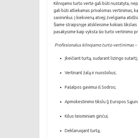
Kilnojamo turto vertė gali būti nustatyta, nepr
gali būti atliekamas privalomas vertinimas, ka
savininkui. Į kiekvieną atvejį žvelgiama atidži
Šiame straipsnyje atskleisime kokiais tikslai
pasakysime kaip vyksta šio turto vertinimo pro
Profesionalus kilnojamo turto vertinimas – k
Įkeičiant turtą, sudarant lizingo sutartį;
Vertinant žalą ir nuostolius;
Pašalpos gavimui iš Sodros;
Apmokestinimo tikslu (į Europos Sąjung
Kilus teisminiam ginčui;
Deklaruojant turtą;