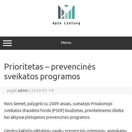
Pereiti
prie
turinio
Meniu
Prioritetas – prevencinės
sveikatos programos
pagal
admin
|
2010-01-14
Nors šiemet, palyginti su 2009-aisiais, sumažėjo Privalomojo
sveikatos draudimo fondo (PSDF) biudžetas, prioritetinėmis išlieka
bei aktyviai plėtojamos prevencinės programos.
Gimdos kaklelio piktybinių navikų prevencinių priemonių, apmokamų