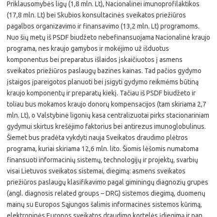
Priklausomybės ligų (1,8 mln. Lt), Nacionalinei imunoprofilaktikos
(17,8 mln. Lt) bei Skubios konsultacinės sveikatos priežiūros
pagalbos organizavimo ir finansavimo (13,2 mln. Lt) programoms.
Nuo šių metų iš PSDF biudžeto nebefinansuojama Nacionalinė kraujo
programa, nes kraujo gamybos ir mokėjimo už išduotus
komponentus bei preparatus išlaidos įskaičiuotos į asmens
sveikatos priežiūros paslaugų bazines kainas. Tad pačios gydymo
įstaigos įpareigotos planuoti bei įsigyti gydymo reikmėms būtiną
kraujo komponentų ir preparatų kiekį. Tačiau iš PSDF biudžeto ir
toliau bus mokamos kraujo donorų kompensacijos (tam skiriama 2,7
mln. Lt), o Valstybinė ligonių kasa centralizuotai pirks stacionariniam
gydymui skirtus krešėjimo faktorius bei antirezus imunoglobulinus.
Šiemet bus pradėta vykdyti nauja Sveikatos draudimo plėtros
programa, kuriai skiriama 12,6 mln. lito. Šiomis lėšomis numatoma
finansuoti informacinių sistemų, technologijų ir projektų, svarbių
visai Lietuvos sveikatos sistemai, diegimą: asmens sveikatos
priežiūros paslaugų klasifikavimo pagal giminingų diagnozių grupes
(angl. diagnosis related groups – DRG) sistemos diegimą, duomenų
mainų su Europos Sąjungos šalimis informacinės sistemos kūrimą,
elektroninės Europos sveikatos draudimo kortelės įdiegimą ir pan.