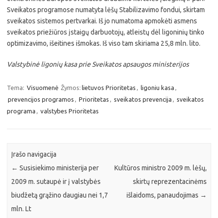
Sveikatos programose numatyta lėšų Stabilizavimo fondui, skirtam
sveikatos sistemos pertvarkai. Iš jo numatoma apmokėti asmens
sveikatos priežiūros įstaigų darbuotojų, atleistų dėl ligoninių tinko
optimizavimo, išeitines išmokas. Iš viso tam skiriama 25,8 mln. lito.
Valstybinė ligonių kasa prie Sveikatos apsaugos ministerijos
Tema:
Visuomenė
Žymos:
lietuvos Prioritetas
,
ligoniu kasa
,
prevencijos programos
,
Prioritetas
,
sveikatos prevencija
,
sveikatos
programa
,
valstybes Prioritetas
Įrašo navigacija
←
Susisiekimo ministerija per
Kultūros ministro 2009 m. lėšų,
2009 m. sutaupė ir į valstybės
skirtų reprezentacinėms
biudžetą grąžino daugiau nei 1,7
išlaidoms, panaudojimas
→
mln. Lt