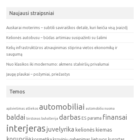
Naujausi straipsniai
Auskarai moterims – subtili saviraiškos detalė, kuri keičia visą įvaizdį
Kelionės autobusu – būdas artimiau susipažinti su šalimi
Kelių infrastruktūros atnaujinimas stiprina vietos ekonomiką ir
saugumą
Nuo klasikos iki modernumo: akmens stalviršių privalumai
Įaugę plaukai – požymiai, priežastys
Temos
automobiliai
apšvietimas
atliekos
automobiliu nuoma
baldai
darbas
finansai
ES parama
birstonas
buhalterija
interjeras
juvelyrika
kelionės
kiemas
korupcija
kosmetika
krovinių gabenimas
lietuvos kurortas