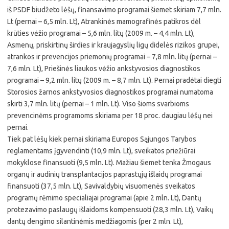
iš PSDF biudžeto lėšų, finansavimo programai šiemet skiriam 7,7 mln.
Lt (pernai – 6,5 mln. Lt), Atrankinės mamografinės patikros dėl
krūties vėžio programai – 5,6 mln. litų (2009 m. – 4,4 mln. Lt),
Asmenų, priskirtinų širdies ir kraujagyslių ligų didelės rizikos grupei,
atrankos ir prevencijos priemonių programai – 7,8 mln. litų (pernai –
7,6 mln. Lt), Priešinės liaukos vėžio ankstyvosios diagnostikos
programai – 9,2 mln. litų (2009 m. – 8,7 mln. Lt). Pernai pradėtai diegti
Storosios žarnos ankstyvosios diagnostikos programai numatoma
skirti 3,7 mln. litų (pernai – 1 mln. Lt). Viso šioms svarbioms
prevencinėms programoms skiriama per 18 proc. daugiau lėšų nei
pernai.
Tiek pat lėšų kiek pernai skiriama Europos Sąjungos Tarybos
reglamentams įgyvendinti (10,9 mln. Lt), sveikatos priežiūrai
mokyklose finansuoti (9,5 mln. Lt). Mažiau šiemet tenka Žmogaus
organų ir audinių transplantacijos paprastųjų išlaidų programai
finansuoti (37,5 mln. Lt), Savivaldybių visuomenės sveikatos
programų rėmimo specialiajai programai (apie 2 mln. Lt), Dantų
protezavimo paslaugų išlaidoms kompensuoti (28,3 mln. Lt), Vaikų
dantų dengimo silantinėmis medžiagomis (per 2 mln. Lt),