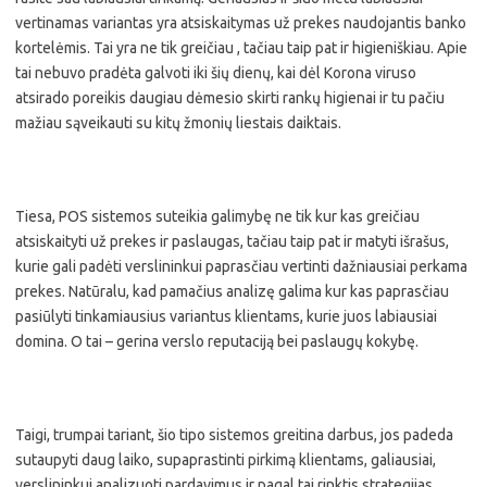
vertinamas variantas yra atsiskaitymas už prekes naudojantis banko
kortelėmis. Tai yra ne tik greičiau , tačiau taip pat ir higieniškiau. Apie
tai nebuvo pradėta galvoti iki šių dienų, kai dėl Korona viruso
atsirado poreikis daugiau dėmesio skirti rankų higienai ir tu pačiu
mažiau sąveikauti su kitų žmonių liestais daiktais.
Tiesa, POS sistemos suteikia galimybę ne tik kur kas greičiau
atsiskaityti už prekes ir paslaugas, tačiau taip pat ir matyti išrašus,
kurie gali padėti verslininkui paprasčiau vertinti dažniausiai perkama
prekes. Natūralu, kad pamačius analizę galima kur kas paprasčiau
pasiūlyti tinkamiausius variantus klientams, kurie juos labiausiai
domina. O tai – gerina verslo reputaciją bei paslaugų kokybę.
Taigi, trumpai tariant, šio tipo sistemos greitina darbus, jos padeda
sutaupyti daug laiko, supaprastinti pirkimą klientams, galiausiai,
verslininkui analizuoti pardavimus ir pagal tai rinktis strategijas.