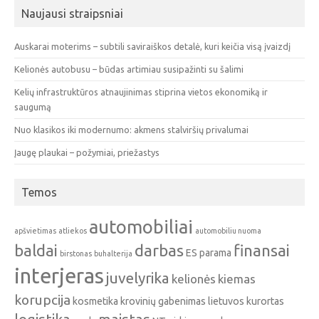
Naujausi straipsniai
Auskarai moterims – subtili saviraiškos detalė, kuri keičia visą įvaizdį
Kelionės autobusu – būdas artimiau susipažinti su šalimi
Kelių infrastruktūros atnaujinimas stiprina vietos ekonomiką ir
saugumą
Nuo klasikos iki modernumo: akmens stalviršių privalumai
Įaugę plaukai – požymiai, priežastys
Temos
automobiliai
apšvietimas
atliekos
automobiliu nuoma
baldai
darbas
finansai
ES parama
birstonas
buhalterija
interjeras
juvelyrika
kelionės
kiemas
korupcija
kosmetika
krovinių gabenimas
lietuvos kurortas