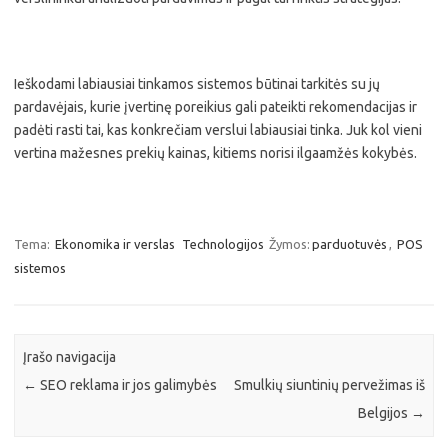
Ieškodami labiausiai tinkamos sistemos būtinai tarkitės su jų
pardavėjais, kurie įvertinę poreikius gali pateikti rekomendacijas ir
padėti rasti tai, kas konkrečiam verslui labiausiai tinka. Juk kol vieni
vertina mažesnes prekių kainas, kitiems norisi ilgaamžės kokybės.
Tema:
Ekonomika ir verslas
Technologijos
Žymos:
parduotuvės
,
POS
sistemos
Įrašo navigacija
←
SEO reklama ir jos galimybės
Smulkių siuntinių pervežimas iš
Belgijos
→