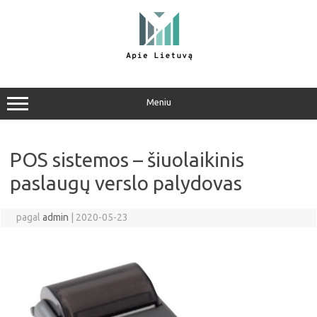
Pereiti
prie
turinio
Meniu
POS sistemos – šiuolaikinis
paslaugų verslo palydovas
pagal
admin
|
2020-05-23