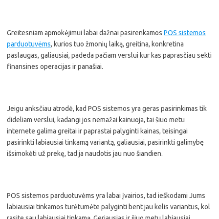
Greitesniam apmokėjimui labai dažnai pasirenkamos
POS sistemos
parduotuvėms
, kurios tuo žmonių laiką, greitina, konkretina
paslaugas, galiausiai, padeda pačiam verslui kur kas paprasčiau sekti
finansines operacijas ir panašiai.
Jeigu anksčiau atrodė, kad POS sistemos yra geras pasirinkimas tik
dideliam verslui, kadangi jos nemažai kainuoja, tai šiuo metu
internete galima greitai ir paprastai palyginti kainas, teisingai
pasirinkti labiausiai tinkamą variantą, galiausiai, pasirinkti galimybę
išsimokėti už prekę, tad ja naudotis jau nuo šiandien.
POS sistemos parduotuvėms yra labai įvairios, tad ieškodami Jums
labiausiai tinkamos turėtumėte palyginti bent jau kelis variantus, kol
rasite sau labiausiai tinkamą. Geriausias ir šiuo metu labiausiai