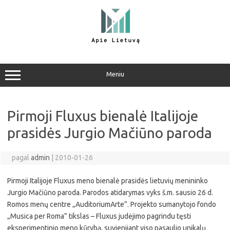
Pereiti
prie
turinio
Meniu
Pirmoji Fluxus bienalė Italijoje
prasidės Jurgio Mačiūno paroda
pagal
admin
|
2010-01-26
Pirmoji Italijoje Fluxus meno bienalė prasidės lietuvių menininko
Jurgio Mačiūno paroda. Parodos atidarymas vyks š.m. sausio 26 d.
Romos menų centre „AuditoriumArte”. Projekto sumanytojo fondo
„Musica per Roma” tikslas – Fluxus judėjimo pagrindu tęsti
eksperimentinio meno kūrybą, suvienijant viso pasaulio unikalų