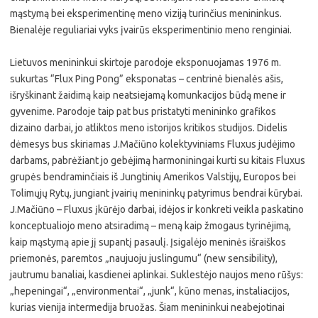
mąstymą bei eksperimentinę meno viziją turinčius menininkus.
Bienalėje reguliariai vyks įvairūs eksperimentinio meno renginiai.
Lietuvos menininkui skirtoje parodoje eksponuojamas 1976 m.
sukurtas “Flux Ping Pong” eksponatas – centrinė bienalės ašis,
išryškinant žaidimą kaip neatsiejamą komunkacijos būdą mene ir
gyvenime. Parodoje taip pat bus pristatyti menininko grafikos
dizaino darbai, jo atliktos meno istorijos kritikos studijos. Didelis
dėmesys bus skiriamas J.Mačiūno kolektyviniams Fluxus judėjimo
darbams, pabrėžiant jo gebėjimą harmoniningai kurti su kitais Fluxus
grupės bendraminčiais iš Jungtinių Amerikos Valstijų, Europos bei
Tolimųjų Rytų, jungiant įvairių menininkų patyrimus bendrai kūrybai.
J.Mačiūno – Fluxus įkūrėjo darbai, idėjos ir konkreti veikla paskatino
konceptualiojo meno atsiradimą – meną kaip žmogaus tyrinėjimą,
kaip mąstymą apie jį supantį pasaulį. Įsigalėjo meninės išraiškos
priemonės, paremtos „naujuoju juslingumu“ (new sensibility),
jautrumu banaliai, kasdienei aplinkai. Suklestėjo naujos meno rūšys:
„hepeningai“, „environmentai“, „junk“, kūno menas, instaliacijos,
kurias vienija intermedija bruožas. Šiam menininkui neabejotinai