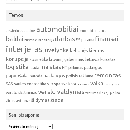
Temos
automobiliai
apšvietimas
atliekos
automobiliu nuoma
baldai
darbas
finansai
ES parama
birstonas
buhalterija
interjeras
juvelyrika
kelionės
kiemas
korupcija
kosmetika
krovinių gabenimas
lietuvos kurortas
logistika
maistas
mada
NT pirkimas
padangos
remontas
papuošalai
paslaugos
paroda
poilsis
reklama
vaikai
SAS
saules energetika
spa
sveikata
SEO
technika
valdymas
verslo valdymas
verslo skatinimas
vestuves
viesieji pirkimai
žiedai
šildymas
vilnius
vėdinimas
Seni straipsniai
Seni