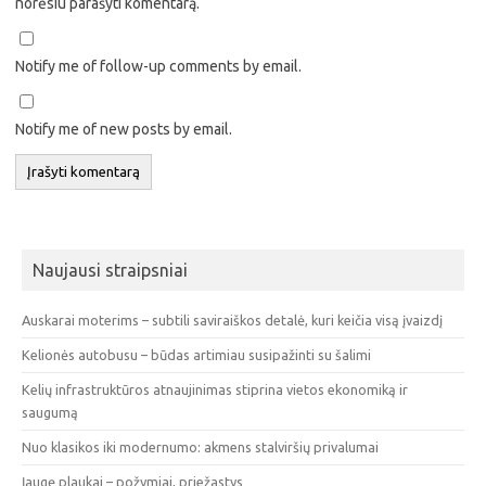
norėsiu parašyti komentarą.
Notify me of follow-up comments by email.
Notify me of new posts by email.
Naujausi straipsniai
Auskarai moterims – subtili saviraiškos detalė, kuri keičia visą įvaizdį
Kelionės autobusu – būdas artimiau susipažinti su šalimi
Kelių infrastruktūros atnaujinimas stiprina vietos ekonomiką ir
saugumą
Nuo klasikos iki modernumo: akmens stalviršių privalumai
Įaugę plaukai – požymiai, priežastys