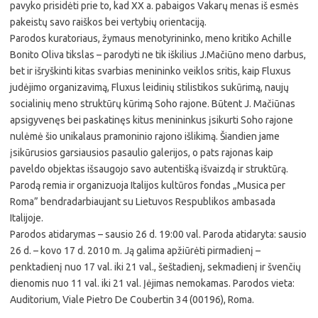
pavyko prisidėti prie to, kad XX a. pabaigos Vakarų menas iš esmės
pakeistų savo raiškos bei vertybių orientaciją.
Parodos kuratoriaus, žymaus menotyrininko, meno kritiko Achille
Bonito Oliva tikslas – parodyti ne tik iškilius J.Mačiūno meno darbus,
bet ir išryškinti kitas svarbias menininko veiklos sritis, kaip Fluxus
judėjimo organizavimą, Fluxus leidinių stilistikos sukūrimą, naujų
socialinių meno struktūrų kūrimą Soho rajone. Būtent J. Mačiūnas
apsigyvenęs bei paskatinęs kitus menininkus įsikurti Soho rajone
nulėmė šio unikalaus pramoninio rajono išlikimą. Šiandien jame
įsikūrusios garsiausios pasaulio galerijos, o pats rajonas kaip
paveldo objektas išsaugojo savo autentišką išvaizdą ir struktūrą.
Parodą remia ir organizuoja Italijos kultūros fondas „Musica per
Roma” bendradarbiaujant su Lietuvos Respublikos ambasada
Italijoje.
Parodos atidarymas – sausio 26 d. 19:00 val. Paroda atidaryta: sausio
26 d. – kovo 17 d. 2010 m. Ją galima apžiūrėti pirmadienį –
penktadienį nuo 17 val. iki 21 val., šeštadienį, sekmadienį ir švenčių
dienomis nuo 11 val. iki 21 val. Įėjimas nemokamas. Parodos vieta:
Auditorium, Viale Pietro De Coubertin 34 (00196), Roma.