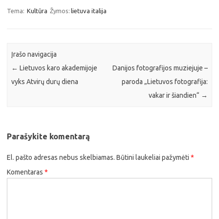
Tema:
Kultūra
Žymos:
lietuva italija
Įrašo navigacija
←
Lietuvos karo akademijoje
Danijos fotografijos muziejuje –
vyks Atvirų durų diena
paroda „Lietuvos fotografija:
vakar ir šiandien“
→
Parašykite komentarą
El. pašto adresas nebus skelbiamas.
Būtini laukeliai pažymėti
*
Komentaras
*