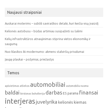
Naujausi straipsniai
Auskarai moterims – subtili saviraiškos detalė, kuri keičia visą įvaizdį
Kelionės autobusu – būdas artimiau susipažinti su šalimi
Kelių infrastruktūros atnaujinimas stiprina vietos ekonomiką ir
saugumą
Nuo klasikos iki modernumo: akmens stalviršių privalumai
Įaugę plaukai – požymiai, priežastys
Temos
automobiliai
apšvietimas
atliekos
automobiliu nuoma
baldai
darbas
finansai
ES parama
birstonas
buhalterija
interjeras
juvelyrika
kelionės
kiemas