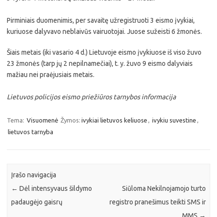
Pirminiais duomenimis, per savaitę užregistruoti 3 eismo įvykiai,
kuriuose dalyvavo neblaivūs vairuotojai. Juose sužeisti 6 žmonės.
Šiais metais (iki vasario 4 d.) Lietuvoje eismo įvykiuose iš viso žuvo
23 žmonės (tarp jų 2 nepilnamečiai), t. y. žuvo 9 eismo dalyviais
mažiau nei praėjusiais metais.
Lietuvos policijos eismo priežiūros tarnybos informacija
Tema:
Visuomenė
Žymos:
ivykiai lietuvos keliuose
,
ivykiu suvestine
,
lietuvos tarnyba
Įrašo navigacija
←
Dėl intensyvaus šildymo
Siūloma Nekilnojamojo turto
padaugėjo gaisrų
registro pranešimus teikti SMS ir
MMS
→