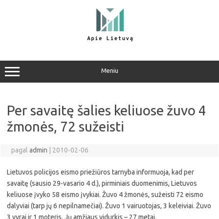
Pereiti
prie
turinio
Meniu
Per savaitę šalies keliuose žuvo 4
žmonės, 72 sužeisti
pagal
admin
|
2010-02-06
Lietuvos policijos eismo priežiūros tarnyba informuoja, kad per
savaitę (sausio 29-vasario 4 d.), pirminiais duomenimis, Lietuvos
keliuose įvyko 58 eismo įvykiai. Žuvo 4 žmonės, sužeisti 72 eismo
dalyviai (tarp jų 6 nepilnamečiai). Žuvo 1 vairuotojas, 3 keleiviai. Žuvo
3 vyrai ir 1 moteris. Jų amžiaus vidurkis – 27 metai.