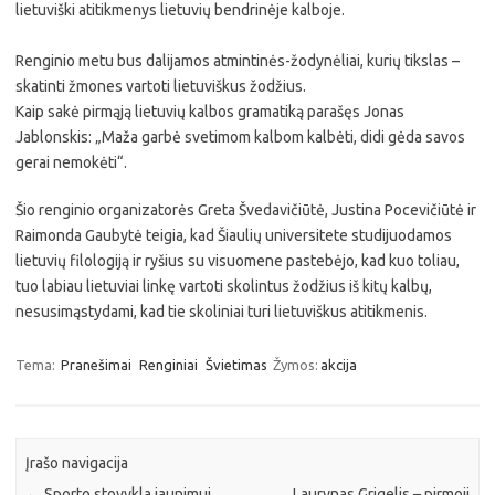
lietuviški atitikmenys lietuvių bendrinėje kalboje.
Renginio metu bus dalijamos atmintinės-žodynėliai, kurių tikslas –
skatinti žmones vartoti lietuviškus žodžius.
Kaip sakė pirmąją lietuvių kalbos gramatiką parašęs Jonas
Jablonskis: „Maža garbė svetimom kalbom kalbėti, didi gėda savos
gerai nemokėti“.
Šio renginio organizatorės Greta Švedavičiūtė, Justina Pocevičiūtė ir
Raimonda Gaubytė teigia, kad Šiaulių universitete studijuodamos
lietuvių filologiją ir ryšius su visuomene pastebėjo, kad kuo toliau,
tuo labiau lietuviai linkę vartoti skolintus žodžius iš kitų kalbų,
nesusimąstydami, kad tie skoliniai turi lietuviškus atitikmenis.
Tema:
Pranešimai
Renginiai
Švietimas
Žymos:
akcija
Įrašo navigacija
←
Sporto stovykla jaunimui
Laurynas Grigelis – pirmoji