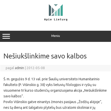
Pereiti
prie
turinio
Meniu
Nešiukšlinkime savo kalbos
pagal
admin
|
2012-05-08
Š. m. gegužės 9 d. 13 val. prie Šiaulių universiteto Humanitarinio
fakulteto (P. Višinskio g. 38) vyks lietuvių filologijos ir ryšių su
visuomene IV kurso studenčių organizuojama akcija „Nešiukšlinkime
savo kalbos“.
Povilo Višinskio gatve einantys žmonės pasijaus „Žodžių alėjoje“,
nes tą dieną ant šaligatvio plytelių bus užrašomi skoliniai ir jų