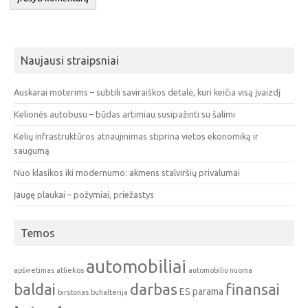
Naujausi straipsniai
Auskarai moterims – subtili saviraiškos detalė, kuri keičia visą įvaizdį
Kelionės autobusu – būdas artimiau susipažinti su šalimi
Kelių infrastruktūros atnaujinimas stiprina vietos ekonomiką ir
saugumą
Nuo klasikos iki modernumo: akmens stalviršių privalumai
Įaugę plaukai – požymiai, priežastys
Temos
automobiliai
apšvietimas
atliekos
automobiliu nuoma
baldai
darbas
finansai
ES parama
birstonas
buhalterija