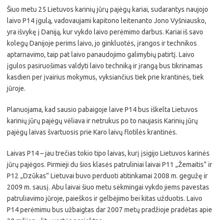
Šiuo metu 25 Lietuvos karinių jūrų pajėgų kariai, sudarantys naujojo
laivo P14 įgulą, vadovaujami kapitono leitenanto Jono Vyšniausko,
yra išvykę į Daniją, kur vykdo laivo perėmimo darbus. Kariai iš savo
kolegų Danijoje perims laivo, jo ginkluotės, įrangos ir technikos
aptarnavimo, taip pat laivo panaudojimo galimybių patirtį. Laivo
įgulos pasiruošimas valdyti laivo techniką ir įrangą bus tikrinamas
kasdien per įvairius mokymus, vyksiančius tiek prie krantinės, tiek
jūroje.
Planuojama, kad sausio pabaigoje laive P14 bus iškelta Lietuvos
karinių jūrų pajėgų vėliava ir netrukus po to naujasis Karinių jūrų
pajėgų laivas švartuosis prie Karo laivų flotilės krantinės.
Laivas P14 – jau trečias tokio tipo laivas, kurį įsigijo Lietuvos karinės
jūrų pajėgos. Pirmieji du šios klasės patruliniai laivai P11 „Žemaitis” ir
P12 „Dzūkas” Lietuvai buvo perduoti atitinkamai 2008 m. gegužę ir
2009 m. sausį. Abu laivai šiuo metu sėkmingai vykdo jiems pavestas
patruliavimo jūroje, paieškos ir gelbėjimo bei kitas užduotis. Laivo
P14 perėmimu bus užbaigtas dar 2007 metų pradžioje pradėtas apie