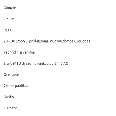
Grimzlė
2,60 m
Įgula
20 – 30 žmonių, priklausomai nuo vykdomos užduoties
Pagrindiniai varikliai
2 vnt. MTU dyzelinių variklių po 5440 AG
Ginkluotė
76 mm pabūklas
Greitis
18 mazgų