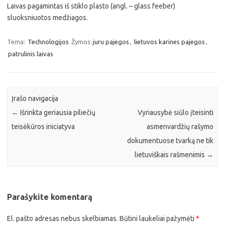
Laivas pagamintas iš stiklo plasto (angl. – glass feeber)
sluoksniuotos medžiagos.
Tema:
Technologijos
Žymos:
juru pajegos
,
lietuvos karines pajegos
,
patrulinis laivas
Įrašo navigacija
←
Išrinkta geriausia piliečių
Vyriausybė siūlo įteisinti
teisėkūros iniciatyva
asmenvardžių rašymo
dokumentuose tvarką ne tik
lietuviškais rašmenimis
→
Parašykite komentarą
El. pašto adresas nebus skelbiamas.
Būtini laukeliai pažymėti
*