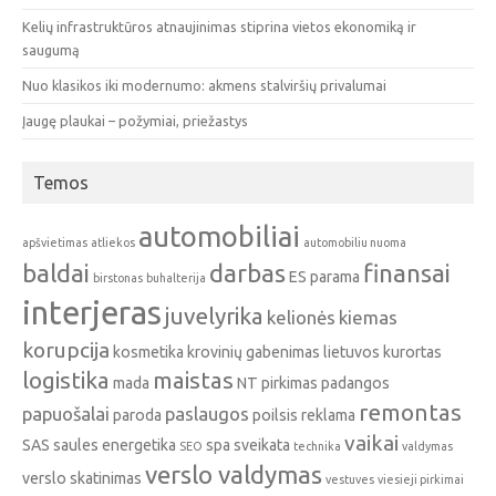
Kelių infrastruktūros atnaujinimas stiprina vietos ekonomiką ir
saugumą
Nuo klasikos iki modernumo: akmens stalviršių privalumai
Įaugę plaukai – požymiai, priežastys
Temos
automobiliai
apšvietimas
atliekos
automobiliu nuoma
baldai
darbas
finansai
ES parama
birstonas
buhalterija
interjeras
juvelyrika
kelionės
kiemas
korupcija
kosmetika
krovinių gabenimas
lietuvos kurortas
logistika
maistas
mada
NT pirkimas
padangos
remontas
papuošalai
paslaugos
paroda
poilsis
reklama
vaikai
SAS
saules energetika
spa
sveikata
SEO
technika
valdymas
verslo valdymas
verslo skatinimas
vestuves
viesieji pirkimai