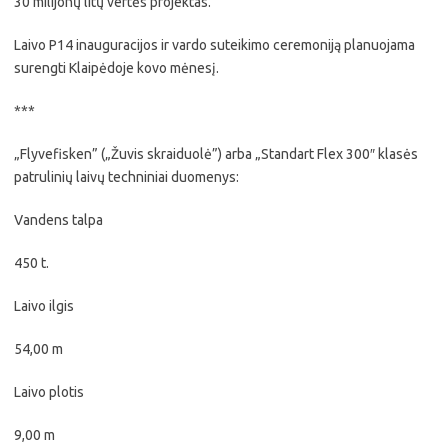
30 milijonų litų vertės projektas.
Laivo P14 inauguracijos ir vardo suteikimo ceremoniją planuojama
surengti Klaipėdoje kovo mėnesį.
***
„Flyvefisken” („Žuvis skraiduolė”) arba „Standart Flex 300″ klasės
patrulinių laivų techniniai duomenys:
Vandens talpa
450 t.
Laivo ilgis
54,00 m
Laivo plotis
9,00 m