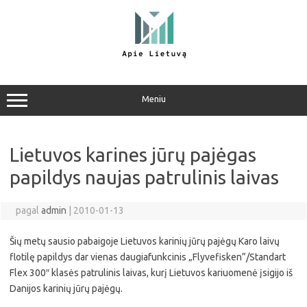
Pereiti
prie
turinio
Meniu
Lietuvos karines jūrų pajėgas
papildys naujas patrulinis laivas
pagal
admin
|
2010-01-13
Šių metų sausio pabaigoje Lietuvos karinių jūrų pajėgų Karo laivų
flotilę papildys dar vienas daugiafunkcinis „Flyvefisken”/Standart
Flex 300″ klasės patrulinis laivas, kurį Lietuvos kariuomenė įsigijo iš
Danijos karinių jūrų pajėgų.