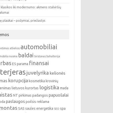
 klasikos iki modernumo: akmens stalviršių
valumai
ę plaukai – požymiai, priežastys
emos
automobiliai
ietimas
atliekos
baldai
mobiliu nuoma
birstonas
buhalterija
rbas
finansai
ES parama
nterjeras
juvelyrika
kelionės
korupcija
emas
kosmetika
krovinių
logistika
enimas
lietuvos kurortas
mada
istas
papuošalai
NT pirkimas
padangos
paslaugos
oda
poilsis
reklama
montas
SAS
saules energetika
spa
SEO