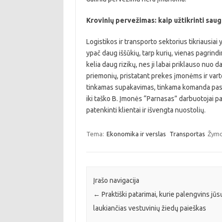
Krovinių pervežimas: kaip užtikrinti sau
Logistikos ir transporto sektorius tikriausiai 
ypač daug iššūkių, tarp kurių, vienas pagrin
kelia daug rizikų, nes ji labai priklauso nuo 
priemonių, pristatant prekes įmonėms ir vart
tinkamas supakavimas, tinkama komanda pasi
iki taško B. Įmonės “Parnasas” darbuotojai pas
patenkinti klientai ir išvengta nuostolių.
Tema:
Ekonomika ir verslas
Transportas
Žymo
Įrašo navigacija
←
Praktiški patarimai, kurie palengvins jūs
laukiančias vestuvinių žiedų paieškas