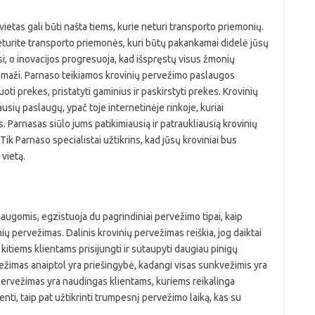
 vietas gali būti našta tiems, kurie neturi transporto priemonių.
neturite transporto priemonės, kuri būtų pakankamai didelė jūsų
si, o inovacijos progresuoja, kad išspręstų visus žmonių
ar maži. Parnaso teikiamos krovinių pervežimo paslaugos
uoti prekes, pristatyti gaminius ir paskirstyti prekes. Krovinių
sių paslaugų, ypač toje internetinėje rinkoje, kuriai
. Parnasas siūlo jums patikimiausią ir patraukliausią krovinių
ik Parnaso specialistai užtikrins, kad jūsų kroviniai bus
 vietą.
ugomis, egzistuoja du pagrindiniai pervežimo tipai, kaip
ių pervežimas. Dalinis krovinių pervežimas reiškia, jog daiktai
 kitiems klientams prisijungti ir sutaupyti daugiau pinigų
žimas anaiptol yra priešingybė, kadangi visas sunkvežimis yra
pervežimas yra naudingas klientams, kuriems reikalinga
nti, taip pat užtikrinti trumpesnį pervežimo laiką, kas su