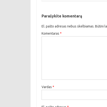
Parašykite komentarą
El. pašto adresas nebus skelbiamas.
Būtini l
Komentaras
*
Vardas
*
El. pašto adresas
*