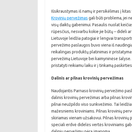
Išsikraustymas iš namų ir persikėlimas į kitas
Krovinių pervežimas
gali būti problema, jei 
visų daiktų gabenimui. Pasaulis nuolat keičia
rūpesčius, nesvarbu kokie jie būtų – dideli 
Lietuvoje leidžia patogiai ir lengvai transport
pervežimo paslaugos buvo viena iš naudingiau
reikalingas produktų platinimas ir pristatymas
pervežimą Lietuvoje bei kaimyninėse šalyse. T
pristatyti reikiamu laiku ir į tinkamą paskirties
Dalinis ar pilnas krovinių pervežimas
Naudojantis Parnaso krovinių pervežimo pasla
dalinis krovinių pervežimas arba pilnas krovin
pilnai neužpildo viso sunkvežimio. Tai leidžia
mažesniems kroviniams. Pilnas krovinių perve
skiriamas vienam užsakovui. Pilnas krovinių 
speciali erdvė didelės vertės kroviniams gabe
daliniu pervežimu nėra įmanoma.