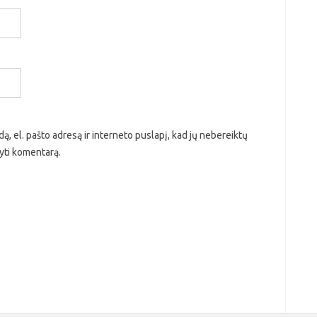
ą, el. pašto adresą ir interneto puslapį, kad jų nebereiktų
ašyti komentarą.