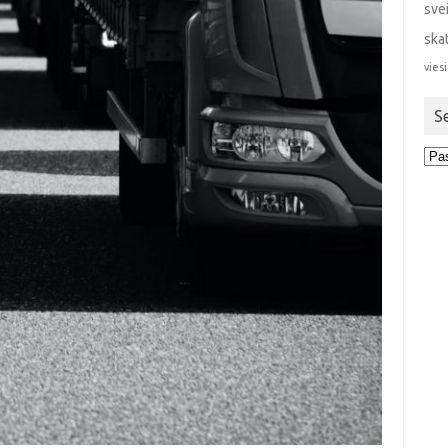
sve
ska
viesi
S
Sen
stra