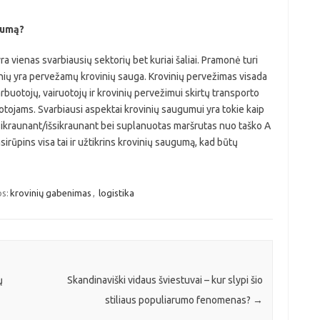
gumą?
yra vienas svarbiausių sektorių bet kuriai šaliai. Pramonė turi
dinių yra pervežamų krovinių sauga. Krovinių pervežimas visada
darbuotojų, vairuotojų ir krovinių pervežimui skirtų transporto
otojams. Svarbiausi aspektai krovinių saugumui yra tokie kaip
kraunant/išsikraunant bei suplanuotas maršrutas nuo taško A
irūpins visa tai ir užtikrins krovinių saugumą, kad būtų
s:
krovinių gabenimas
,
logistika
ų
Skandinaviški vidaus šviestuvai – kur slypi šio
stiliaus populiarumo fenomenas?
→