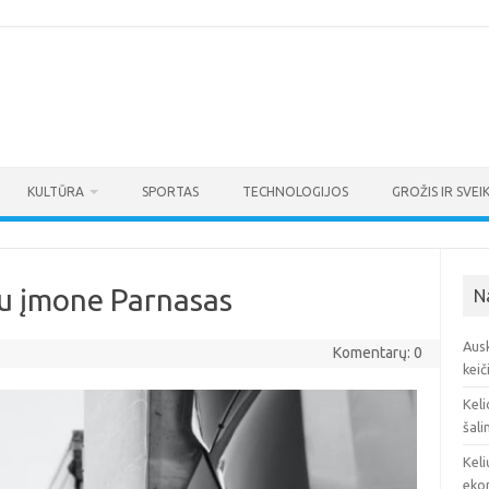
KULTŪRA
SPORTAS
TECHNOLOGIJOS
GROŽIS IR SVEI
su įmone Parnasas
N
Ausk
Komentarų: 0
keič
Keli
šali
Keli
eko