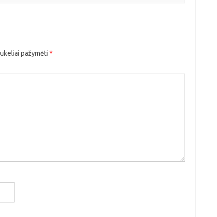
aukeliai pažymėti
*