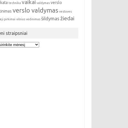
vaikai
ikata
verslo
technika
valdymas
verslo valdymas
tinimas
vestuves
žiedai
šildymas
eji pirkimai
vilnius
vėdinimas
eni straipsniai
i
ipsniai