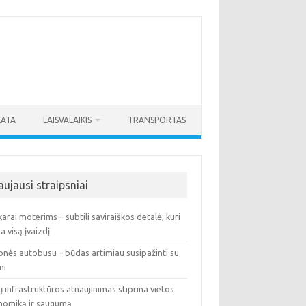
KATA
LAISVALAIKIS
TRANSPORTAS
aujausi straipsniai
arai moterims – subtili saviraiškos detalė, kuri
ia visą įvaizdį
onės autobusu – būdas artimiau susipažinti su
mi
ų infrastruktūros atnaujinimas stiprina vietos
nomiką ir saugumą