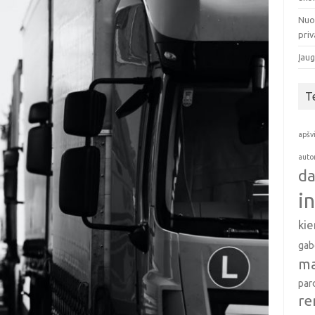
Nuo
pri
Įaug
T
apšv
auto
da
i
ki
gab
ma
par
re