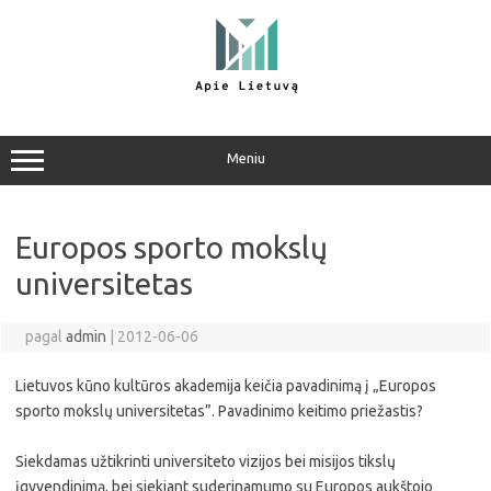
Pereiti
prie
turinio
Meniu
Europos sporto mokslų
universitetas
pagal
admin
|
2012-06-06
Lietuvos kūno kultūros akademija keičia pavadinimą į „Europos
sporto mokslų universitetas”. Pavadinimo keitimo priežastis?
Siekdamas užtikrinti universiteto vizijos bei misijos tikslų
įgyvendinimą, bei siekiant suderinamumo su Europos aukštojo