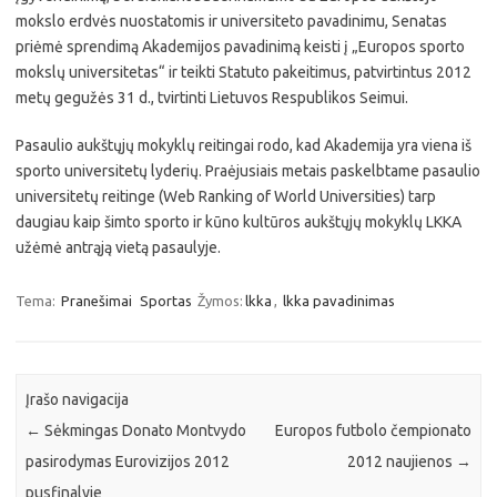
mokslo erdvės nuostatomis ir universiteto pavadinimu, Senatas
priėmė sprendimą Akademijos pavadinimą keisti į „Europos sporto
mokslų universitetas“ ir teikti Statuto pakeitimus, patvirtintus 2012
metų gegužės 31 d., tvirtinti Lietuvos Respublikos Seimui.
Pasaulio aukštųjų mokyklų reitingai rodo, kad Akademija yra viena iš
sporto universitetų lyderių. Praėjusiais metais paskelbtame pasaulio
universitetų reitinge (Web Ranking of World Universities) tarp
daugiau kaip šimto sporto ir kūno kultūros aukštųjų mokyklų LKKA
užėmė antrąją vietą pasaulyje.
Tema:
Pranešimai
Sportas
Žymos:
lkka
,
lkka pavadinimas
Įrašo navigacija
←
Sėkmingas Donato Montvydo
Europos futbolo čempionato
pasirodymas Eurovizijos 2012
2012 naujienos
→
pusfinalyje