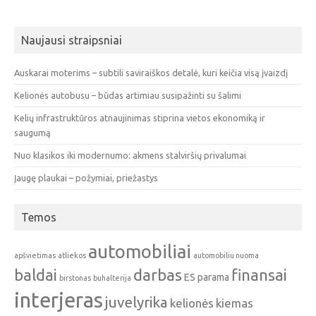
Naujausi straipsniai
Auskarai moterims – subtili saviraiškos detalė, kuri keičia visą įvaizdį
Kelionės autobusu – būdas artimiau susipažinti su šalimi
Kelių infrastruktūros atnaujinimas stiprina vietos ekonomiką ir
saugumą
Nuo klasikos iki modernumo: akmens stalviršių privalumai
Įaugę plaukai – požymiai, priežastys
Temos
automobiliai
apšvietimas
atliekos
automobiliu nuoma
baldai
darbas
finansai
ES parama
birstonas
buhalterija
interjeras
juvelyrika
kelionės
kiemas