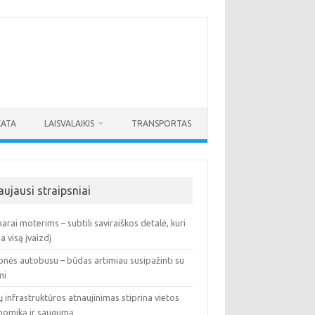
KATA
LAISVALAIKIS
TRANSPORTAS
aujausi straipsniai
arai moterims – subtili saviraiškos detalė, kuri
ia visą įvaizdį
onės autobusu – būdas artimiau susipažinti su
mi
ų infrastruktūros atnaujinimas stiprina vietos
nomiką ir saugumą