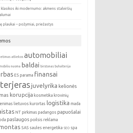
 klasikos iki modernumo: akmens stalviršių
valumai
ę plaukai – požymiai, priežastys
emos
automobiliai
ietimas
atliekos
baldai
mobiliu nuoma
birstonas
buhalterija
rbas
finansai
ES parama
nterjeras
juvelyrika
kelionės
korupcija
emas
kosmetika
krovinių
logistika
enimas
lietuvos kurortas
mada
istas
papuošalai
NT pirkimas
padangos
paslaugos
oda
poilsis
reklama
montas
SAS
saules energetika
spa
SEO