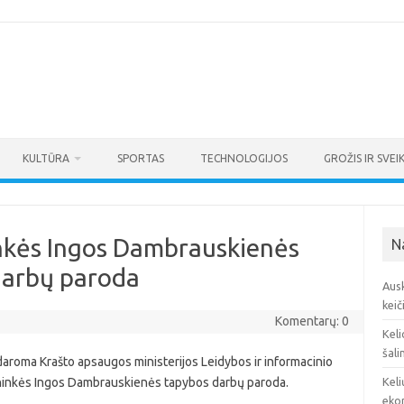
KULTŪRA
SPORTAS
TECHNOLOGIJOS
GROŽIS IR SVEI
inkės Ingos Dambrauskienės
N
darbų paroda
Ausk
keič
Komentarų: 0
Keli
šali
tidaroma Krašto apsaugos ministerijos Leidybos ir informacinio
ininkės Ingos Dambrauskienės tapybos darbų paroda.
Keli
eko