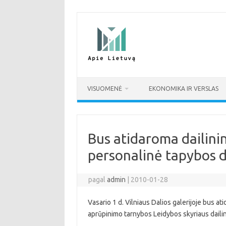
Pereiti
prie
turinio
VISUOMENĖ
EKONOMIKA IR VERSLAS
Bus atidaroma dailin
personalinė tapybos 
pagal
admin
|
2010-01-28
Vasario 1 d. Vilniaus Dalios galerijoje bus a
aprūpinimo tarnybos Leidybos skyriaus dail