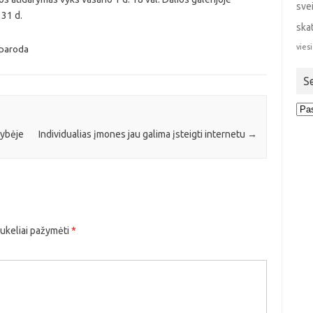
sve
 31 d.
ska
viesi
 paroda
S
Sen
stra
dybėje
Individualias įmones jau galima įsteigti internetu
→
aukeliai pažymėti
*