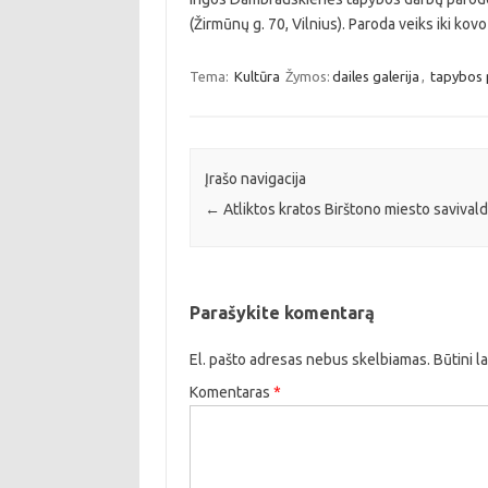
(Žirmūnų g. 70, Vilnius). Paroda veiks iki kovo
Tema:
Kultūra
Žymos:
dailes galerija
,
tapybos
Įrašo navigacija
←
Atliktos kratos Birštono miesto savival
Parašykite komentarą
El. pašto adresas nebus skelbiamas.
Būtini l
Komentaras
*