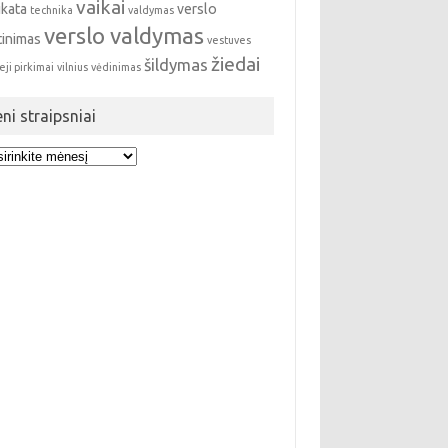
vaikai
ikata
verslo
technika
valdymas
verslo valdymas
tinimas
vestuves
žiedai
šildymas
eji pirkimai
vilnius
vėdinimas
eni straipsniai
i
ipsniai