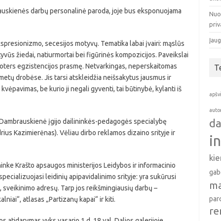
mbrauskienės darbų personalinė paroda, joje bus eksponuojama
Nuo
pri
Įaug
presionizmo, secesijos motyvų. Tematika labai įvairi: mąslūs
yvūs žiedai, natiurmortai bei figūrinės kompozicijos. Paveikslai
 moters egzistencijos prasmę. Netvarkingas, neperskaitomas
T
 metų drobėse. Jis tarsi atskleidžia neišsakytus jausmus ir
vėpavimas, be kurio ji negali gyventi, tai būtinybė, kylanti iš
apšv
auto
da
 Dambrauskienė įgijo dailininkės-pedagogės specialybę
ius Kazimierėnas). Vėliau dirbo reklamos dizaino srityje ir
i
ki
inke Krašto apsaugos ministerijos Leidybos ir informacinio
gab
ecializuojasi leidinių apipavidalinimo srityje: yra sukūrusi
ma
kų, sveikinimo adresų. Tarp jos reikšmingiausių darbų –
par
lniai“, atlasas „Partizanų kapai“ ir kiti.
re
atidarymas vyks vasario 1 d. 18 val. Dalios galerijoje