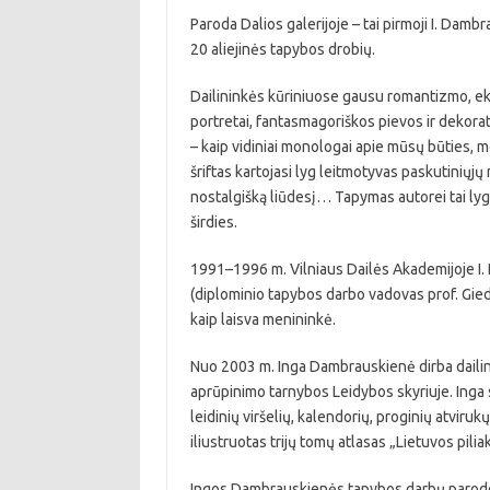
Paroda Dalios galerijoje – tai pirmoji I. Da
20 aliejinės tapybos drobių.
Dailininkės kūriniuose gausu romantizmo, eks
portretai, fantasmagoriškos pievos ir dekorat
– kaip vidiniai monologai apie mūsų būties,
šriftas kartojasi lyg leitmotyvas paskutiniųjų
nostalgišką liūdesį… Tapymas autorei tai lyg k
širdies.
1991–1996 m. Vilniaus Dailės Akademijoje I.
(diplominio tapybos darbo vadovas prof. Giedr
kaip laisva menininkė.
Nuo 2003 m. Inga Dambrauskienė dirba dailin
aprūpinimo tarnybos Leidybos skyriuje. Inga sp
leidinių viršelių, kalendorių, proginių atviru
iliustruotas trijų tomų atlasas „Lietuvos piliaka
Ingos Dambrauskienės tapybos darbų parodos 