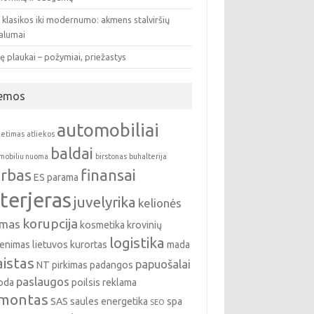
 klasikos iki modernumo: akmens stalviršių
valumai
ę plaukai – požymiai, priežastys
emos
automobiliai
ietimas
atliekos
baldai
mobiliu nuoma
birstonas
buhalterija
rbas
finansai
ES parama
nterjeras
juvelyrika
kelionės
korupcija
emas
kosmetika
krovinių
logistika
enimas
lietuvos kurortas
mada
istas
papuošalai
NT pirkimas
padangos
paslaugos
oda
poilsis
reklama
montas
SAS
saules energetika
spa
SEO