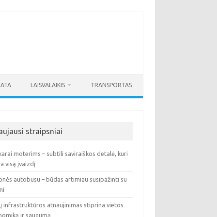
KATA
LAISVALAIKIS
TRANSPORTAS
aujausi straipsniai
arai moterims – subtili saviraiškos detalė, kuri
ia visą įvaizdį
onės autobusu – būdas artimiau susipažinti su
mi
ų infrastruktūros atnaujinimas stiprina vietos
nomiką ir saugumą