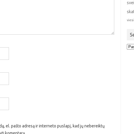
sve
ska
viesi
S
Sen
stra
ą, el. pašto adresą ir interneto puslapį, kad jų nebereiktų
ašyti komentarą.