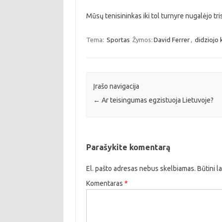
Mūsų tenisininkas iki tol turnyre nugalėjo tri
Tema:
Sportas
Žymos:
David Ferrer
,
didziojo 
Įrašo navigacija
←
Ar teisingumas egzistuoja Lietuvoje?
Parašykite komentarą
El. pašto adresas nebus skelbiamas.
Būtini l
Komentaras
*