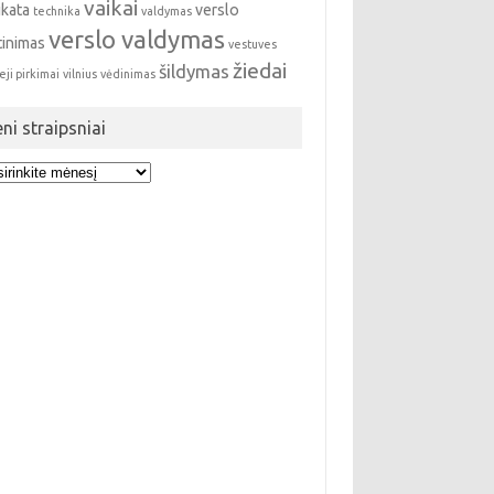
vaikai
ikata
verslo
technika
valdymas
verslo valdymas
tinimas
vestuves
žiedai
šildymas
eji pirkimai
vilnius
vėdinimas
eni straipsniai
i
ipsniai