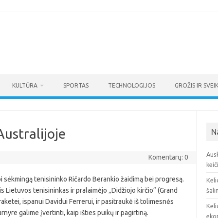
KULTŪRA
SPORTAS
TECHNOLOGIJOS
GROŽIS IR SVEI
ustralijoje
N
Ausk
Komentarų: 0
keič
bi sėkmingą tenisininko Ričardo Berankio žaidimą bei progresą.
Keli
Lietuvos tenisininkas ir pralaimėjo „Didžiojo kirčio” (Grand
šali
raketei, ispanui Davidui Ferrerui, ir pasitraukė iš tolimesnės
Keli
yre galime įvertinti, kaip išties puikų ir pagirtiną.
eko