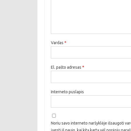
Vardas
*
El. pašto adresas
*
Interneto puslapis
Noriu savo interneto naršyklėje išsaugoti vard
įvesti iš naujo, kai kitą kartą vėl norėsiu par