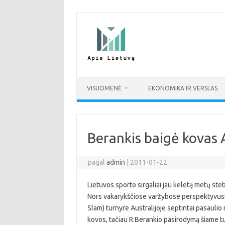
Pereiti
prie
turinio
VISUOMENĖ
EKONOMIKA IR VERSLAS
Berankis baigė kovas A
pagal
admin
|
2011-01-22
Lietuvos sporto sirgaliai jau keletą metų ste
Nors vakarykščiose varžybose perspektyvusis 
Slam) turnyre Australijoje septintai pasaulio 
kovos, tačiau R.Berankio pasirodymą šiame turn