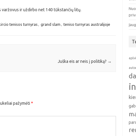
Nuo
s varžovus ir uždirbo net 140 tūkstančių litų.
pri
kircio tenisos turnyras
,
grand slam
,
teniso turnyras australijoje
Įaug
T
apšv
Juška eis ar neis į politiką?
→
auto
da
i
ki
aukeliai pažymėti
*
gab
ma
par
re