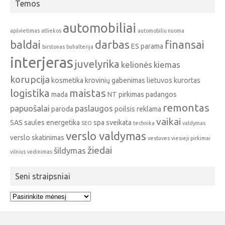
Temos
automobiliai
apšvietimas
atliekos
automobiliu nuoma
baldai
darbas
finansai
ES parama
birstonas
buhalterija
interjeras
juvelyrika
kelionės
kiemas
korupcija
kosmetika
krovinių gabenimas
lietuvos kurortas
logistika
maistas
mada
NT pirkimas
padangos
remontas
papuošalai
paslaugos
paroda
poilsis
reklama
vaikai
SAS
saules energetika
spa
sveikata
SEO
technika
valdymas
verslo valdymas
verslo skatinimas
vestuves
viesieji pirkimai
žiedai
šildymas
vilnius
vėdinimas
Seni straipsniai
Seni
straipsniai