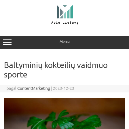
Pereiti
prie
turinio
Meniu
Baltyminių kokteilių vaidmuo
sporte
pagal
ContentMarketing
|
2023-12-23