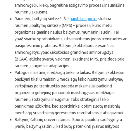
aminorūgščių kiekį, pagreitina atsigavimo procesą ir sumažina
raumenų skausmą.
Raumenų baltymų sintezė: Šie
papildai sportui
skatina
raumenų baltymų sintezę (MPS) – procesą, kurio metu
organizmas gamina naujus baltymus. raumeninį audinį. Tai
ypač svarbu sportininkams, užsiimantiems jėgos treniruotes ar
pasipriešinimo pratimus. Baltymų kokteiliuose esančios
aminorūgštys, ypač šakotosios grandinės aminorūgštys
(BCAA), atlieka svarbų vaidmenį skatinant MPS, prisideda prie
raumenų augimo ir adaptacijos.
Patogus maistinių medžiagų tiekimo laikas: Baltymų kokteiliai
pasižymi tiksliu maistinių medžiagų laiko nustatymu. Baltymų
vartojimas po treniruotės padeda maksimaliai padidinti
organizmo gebėjimą panaudoti maistingąsias medžiagas
raumenų atstatymui ir augimui. Toks strateginis laiko
parinkimas užtikrina, kad sportininkai optimizuotų maistinių
medžiagų suvartojimą geresniems rezultatams ir atsigavimui.
Baltymų šaltinių universalumas: Sporto papildų sudėtyje yra
įvairių baltymų šaltinių, kad būtų patenkinti įvairūs mitybos