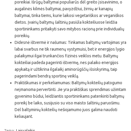
poreikiai. Išrūgų baltymai populiarūs dėl greito įsisavinimo, o
augalinės kilmės baltymai, pavyzdžiui, žirnių ar kanapių
baltymai, tinka tiems, kurie laikosi vegetariškos ar veganiškos
dietos. Įvairių baltymų šaltinių pasiūla kokteiliuose leidžia
sportininkams pritaikyti savo mitybos racioną prie individualių
poreikių.
Didesnė ištvermė ir našumas: Tinkamas baltymų vartojimas yra
labai svarbus ne tik raumenų vystymuisi, bet ir energijos lygio
palaikymui ilgai trunkančios fizinės veiklos metu. Baltymų
kokteiliai padeda pagerinti ištvermę, nes palaiko energijos
apykaitą ir užtikrina ilgalaikį aminorūgščių išsiskyrimą, taip
pagerindami bendrą sportinę veiklą.
Praktiškumas ir perkeliamumas: Baltymų kokteilių patogumo
neįmanoma pervertinti. Jie yra praktiškas sprendimas užimtam
gyvenimo būdui, leidžiantis sportininkams patenkinti baltymų
poreikį be laiko, susijusio su viso maisto šaltinių paruošimu.
Dėl baltyminių kokteilių nešiojamumo juos galima naudoti
keliaujant.
Tema:
Laisvalaikis