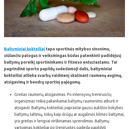
Baltyminiai kokteiliai
tapo sportinės mitybos sinonimu,
siūlančiu patogus ir veiksmingas būdas patenkinti padidėjusį
baltymų poreikį sportininkams ir fitneso entuziastams. Tai
pagrindinė sporto papildų sudedamoji dalis, baltyminiai
kokteiliai atlieka svarbų vaidmenį skatinant raumenų augimą,
atsigavimą ir bendrą sportinį pajėgumą.
Greitas raumenų atsigavimas: Po intensyvių treniruočių
organizmas reikia pakankamai baltymų raumenims atkurti ir
atsigauti. Baltymų kokteiliai, paprastai gausu aukštos kokybės
baltymų šaltinių, tokių kaip išrūgų ar augalinės kilmės baltymai,
yra greitas ir lengvai virškinamas sprendimas. Baltymų
vartojimas kokteiliai po treniruotės padeda papildyti