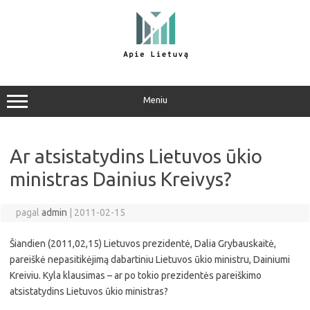
Pereiti
prie
turinio
Meniu
Ar atsistatydins Lietuvos ūkio
ministras Dainius Kreivys?
pagal
admin
|
2011-02-15
Šiandien (2011,02,15) Lietuvos prezidentė, Dalia Grybauskaitė,
pareiškė nepasitikėjimą dabartiniu Lietuvos ūkio ministru, Dainiumi
Kreiviu. Kyla klausimas – ar po tokio prezidentės pareiškimo
atsistatydins Lietuvos ūkio ministras?