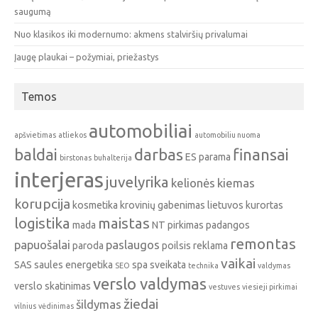
saugumą
Nuo klasikos iki modernumo: akmens stalviršių privalumai
Įaugę plaukai – požymiai, priežastys
Temos
automobiliai
apšvietimas
atliekos
automobiliu nuoma
baldai
darbas
finansai
ES parama
birstonas
buhalterija
interjeras
juvelyrika
kelionės
kiemas
korupcija
kosmetika
krovinių gabenimas
lietuvos kurortas
logistika
maistas
mada
NT pirkimas
padangos
remontas
papuošalai
paslaugos
paroda
poilsis
reklama
vaikai
SAS
saules energetika
spa
sveikata
SEO
technika
valdymas
verslo valdymas
verslo skatinimas
vestuves
viesieji pirkimai
žiedai
šildymas
vilnius
vėdinimas