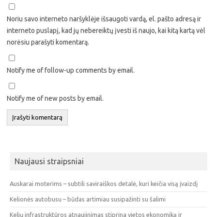
Noriu savo interneto naršyklėje išsaugoti vardą, el. pašto adresą ir
interneto puslapį, kad jų nebereiktų įvesti iš naujo, kai kitą kartą vėl
norėsiu parašyti komentarą.
Notify me of follow-up comments by email.
Notify me of new posts by email.
Naujausi straipsniai
Auskarai moterims – subtili saviraiškos detalė, kuri keičia visą įvaizdį
Kelionės autobusu – būdas artimiau susipažinti su šalimi
Kelių infrastruktūros atnaujinimas stiprina vietos ekonomiką ir