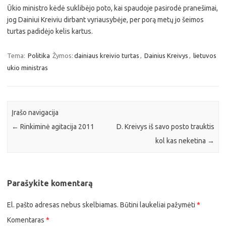
Ūkio ministro kėdė suklibėjo poto, kai spaudoje pasirodė pranešimai,
jog Dainiui Kreiviu dirbant vyriausybėje, per porą metų jo šeimos
turtas padidėjo kelis kartus.
Tema:
Politika
Žymos:
dainiaus kreivio turtas
,
Dainius Kreivys
,
lietuvos
ukio ministras
Įrašo navigacija
←
Rinkiminė agitacija 2011
D. Kreivys iš savo posto trauktis
kol kas neketina
→
Parašykite komentarą
El. pašto adresas nebus skelbiamas.
Būtini laukeliai pažymėti
*
Komentaras
*