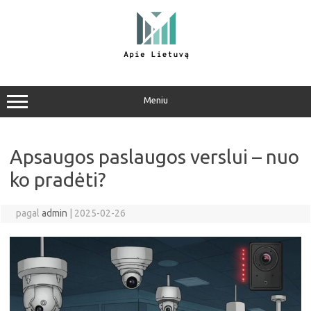
Pereiti
prie
turinio
Meniu
Apsaugos paslaugos verslui – nuo
ko pradėti?
pagal
admin
|
2025-02-26