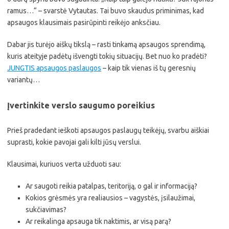
ramus…“ – svarstė Vytautas. Tai buvo skaudus priminimas, kad
apsaugos klausimais pasirūpinti reikėjo anksčiau.
Dabar jis turėjo aiškų tikslą – rasti tinkamą apsaugos sprendimą,
kuris ateityje padėtų išvengti tokių situacijų. Bet nuo ko pradėti?
JUNGTIS apsaugos paslaugos
– kaip tik vienas iš tų geresnių
variantų…
Įvertinkite verslo saugumo poreikius
Prieš pradedant ieškoti apsaugos paslaugų teikėjų, svarbu aiškiai
suprasti, kokie pavojai gali kilti jūsų verslui.
Klausimai, kuriuos verta užduoti sau:
Ar saugoti reikia patalpas, teritoriją, o gal ir informaciją?
Kokios grėsmės yra realiausios – vagystės, įsilaužimai,
sukčiavimas?
Ar reikalinga apsauga tik naktimis, ar visą parą?