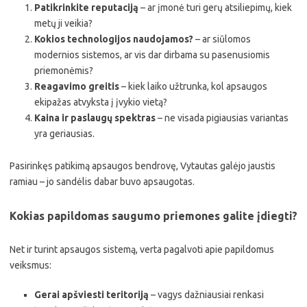
Patikrinkite reputaciją
– ar įmonė turi gerų atsiliepimų, kiek
metų ji veikia?
Kokios technologijos naudojamos?
– ar siūlomos
modernios sistemos, ar vis dar dirbama su pasenusiomis
priemonėmis?
Reagavimo greitis
– kiek laiko užtrunka, kol apsaugos
ekipažas atvyksta į įvykio vietą?
Kaina ir paslaugų spektras
– ne visada pigiausias variantas
yra geriausias.
Pasirinkęs patikimą apsaugos bendrovę, Vytautas galėjo jaustis
ramiau – jo sandėlis dabar buvo apsaugotas.
Kokias papildomas saugumo priemones galite įdiegti?
Net ir turint apsaugos sistemą, verta pagalvoti apie papildomus
veiksmus:
Gerai apšviesti teritoriją
– vagys dažniausiai renkasi