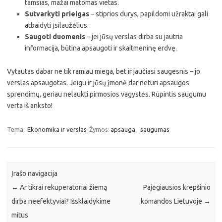
tamsias, mažai matomas vietas.
Sutvarkyti prieigas
– stiprios durys, papildomi užraktai gali
atbaidyti įsilaužėlius.
Saugoti duomenis
– jei jūsų verslas dirba su jautria
informacija, būtina apsaugoti ir skaitmeninę erdvę.
Vytautas dabar ne tik ramiau miega, bet ir jaučiasi saugesnis – jo
verslas apsaugotas. Jeigu ir jūsų įmonė dar neturi apsaugos
sprendimų, geriau nelaukti pirmosios vagystės. Rūpintis saugumu
verta iš anksto!
Tema:
Ekonomika ir verslas
Žymos:
apsauga
,
saugumas
Įrašo navigacija
←
Ar tikrai rekuperatoriai žiemą
Pajėgiausios krepšinio
dirba neefektyviai? Išsklaidykime
komandos Lietuvoje
→
mitus