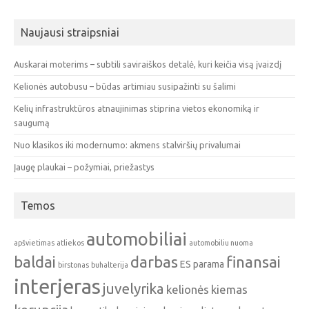
Naujausi straipsniai
Auskarai moterims – subtili saviraiškos detalė, kuri keičia visą įvaizdį
Kelionės autobusu – būdas artimiau susipažinti su šalimi
Kelių infrastruktūros atnaujinimas stiprina vietos ekonomiką ir
saugumą
Nuo klasikos iki modernumo: akmens stalviršių privalumai
Įaugę plaukai – požymiai, priežastys
Temos
automobiliai
apšvietimas
atliekos
automobiliu nuoma
baldai
darbas
finansai
ES parama
birstonas
buhalterija
interjeras
juvelyrika
kelionės
kiemas