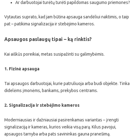
Ar darbuotojai turėtų turėti papildomas saugumo priemones?
Vytautas suprato, kad jam būtina apsauga sandėliui naktimis, o taip
pat – patikima signalizacija ir stebėjimo kameros.
Apsaugos paslaugų tipai – ką rinktis?
Kai aiškūs poreikiai, metas susipažinti su galimybėmis.
1.
Fizinė apsauga
Tai apsaugos darbuotojai, kurie patruliuoja arba budi objekte. Tinka
didelėms įmonėms, bankams, prekybos centrams.
2.
Signalizacija ir stebėjimo kameros
Moderniausias ir dažniausiai pasirenkamas variantas – įrengti
signalizaciją ir kameras, kurios veikia visą parą. Kilus pavojui,
apsaugos tarnyba arba pats savininkas gauna pranešimą.