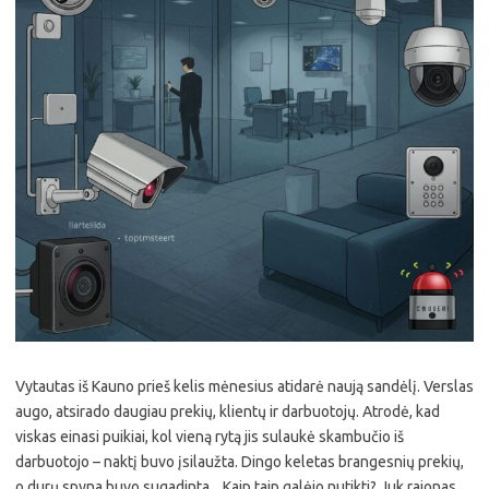
Vytautas iš Kauno prieš kelis mėnesius atidarė naują sandėlį. Verslas
augo, atsirado daugiau prekių, klientų ir darbuotojų. Atrodė, kad
viskas einasi puikiai, kol vieną rytą jis sulaukė skambučio iš
darbuotojo – naktį buvo įsilaužta. Dingo keletas brangesnių prekių,
o durų spyna buvo sugadinta. „Kaip taip galėjo nutikti? Juk rajonas