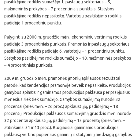
pasitikėjimo rodiklis sumažėjo 1, paslaugų sektoriaus – 5,
mažmeninės prekybos – 7 procentiniais punktais. Statybos
pasitikėjimo rodiklis nepasikeitė. Vartotojų pasitikėjimo rodiklis
padidėjo 1 procentiniu punktu.
Palyginti su 2008 m. gruodžio mėn., ekonominių vertinimų rodiklis
padidėjo 3 procentiniais punktais. Pramonės ir paslaugų sektoriaus
pasitikėjimo rodiklis padidėjo 6, vartotojų – 1 procentiniu punktu.
Statybos pasitikėjimo rodiklis sumažėjo – 10, mažmeninės prekybos
– 4 procentiniais punktais.
2009 m. gruodžio mėn. pramonės įmonių apklausos rezultatai
parodė, kad tendencijos pramonėje beveik nepasikeitė. Produkcijos
gamybos apimtis ir gaminamos produkcijos paklausa per praėjusius
mėnesius šiek tiek sumažėjo. Gamybos sumažėjimą nurodė 32
procentai (prieš mėn. – 26 proc.) apklaustųjų, padidėjimą – 18
procentų. Produkcijos paklausos sumažėjimą gruodžio mėn. nurodė
32 procentai apklaustųjų, padidėjimą – 13 procentų (prieš mėn. –
atitinkamai 31 ir 13 proc.). Blogiausiai gaminamos produkcijos
paklausą vertino popieriaus gaminių ir statybinių medžiagų gamybos