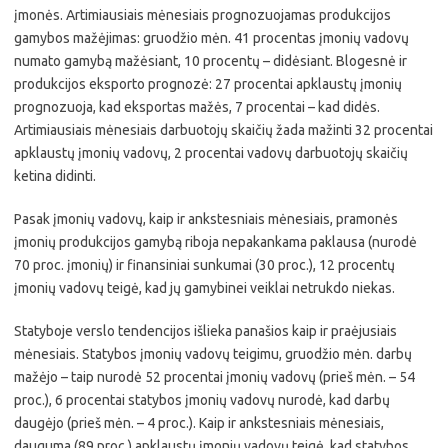
įmonės. Artimiausiais mėnesiais prognozuojamas produkcijos
gamybos mažėjimas: gruodžio mėn. 41 procentas įmonių vadovų
numato gamybą mažėsiant, 10 procentų – didėsiant. Blogesnė ir
produkcijos eksporto prognozė: 27 procentai apklaustų įmonių
prognozuoja, kad eksportas mažės, 7 procentai – kad didės.
Artimiausiais mėnesiais darbuotojų skaičių žada mažinti 32 procentai
apklaustų įmonių vadovų, 2 procentai vadovų darbuotojų skaičių
ketina didinti.
Pasak įmonių vadovų, kaip ir ankstesniais mėnesiais, pramonės
įmonių produkcijos gamybą riboja nepakankama paklausa (nurodė
70 proc. įmonių) ir finansiniai sunkumai (30 proc.), 12 procentų
įmonių vadovų teigė, kad jų gamybinei veiklai netrukdo niekas.
Statyboje verslo tendencijos išlieka panašios kaip ir praėjusiais
mėnesiais. Statybos įmonių vadovų teigimu, gruodžio mėn. darbų
mažėjo – taip nurodė 52 procentai įmonių vadovų (prieš mėn. – 54
proc.), 6 procentai statybos įmonių vadovų nurodė, kad darbų
daugėjo (prieš mėn. – 4 proc.). Kaip ir ankstesniais mėnesiais,
dauguma (89 proc.) apklaustų įmonių vadovų teigė, kad statybos