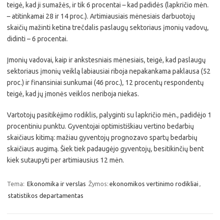
teigė, kad ji sumažės, ir tik 6 procentai – kad padidės (lapkričio mėn.
– atitinkamai 28 ir 14 proc.). Artimiausiais mėnesiais darbuotojų
skaičių mažinti ketina trečdalis paslaugų sektoriaus įmonių vadovų,
didinti – 6 procentai.
Įmonių vadovai, kaip ir ankstesniais mėnesiais, teigė, kad paslaugų
sektoriaus įmonių veiklą labiausiai riboja nepakankama paklausa (52
proc.) ir finansiniai sunkumai (46 proc.), 12 procentų respondentų
teigė, kad jų įmonės veiklos neriboja niekas.
Vartotojų pasitikėjimo rodiklis, palyginti su lapkričio mėn., padidėjo 1
procentiniu punktu. Gyventojai optimistiškiau vertino bedarbių
skaičiaus kitimą: mažiau gyventojų prognozavo spartų bedarbių
skaičiaus augimą. Šiek tiek padaugėjo gyventojų, besitikinčių bent
kiek sutaupyti per artimiausius 12 mėn.
Tema:
Ekonomika ir verslas
Žymos:
ekonomikos vertinimo rodikliai
,
statistikos departamentas