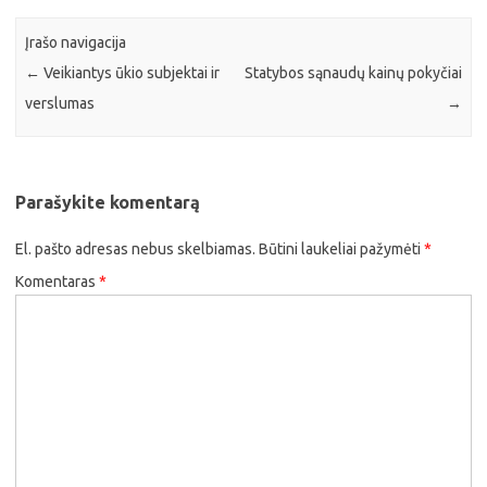
Įrašo navigacija
←
Veikiantys ūkio subjektai ir
Statybos sąnaudų kainų pokyčiai
verslumas
→
Parašykite komentarą
El. pašto adresas nebus skelbiamas.
Būtini laukeliai pažymėti
*
Komentaras
*