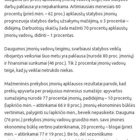
darbų paklausa yra nepakankama. Artimiausiais mėnesiais 60
procentų (prieš mėn. – 62 proc.) apklaustų statybos įmonių
prognozuoja statybos darbų užsakymų mažėjimą, o 3 procentai –
didėjimą. Darbuotojų skaičių žada mažinti 70 procentų apklaustų
įmonių vadovų, didinti – 1 procentas.
Daugumos įmonių vadovų teigimu, svarbiausi statybos veiklą
ribojantys veiksniai šiuo metu yra paklausa (nurodė 80 proc. įmonių)
ir finansiniai sunkumai (46 proc.). Tik 2 procentai įmonių vadovų
teigė, kad jų veiklai netrukdo niekas.
Mažmeninės prekybos įmonių apklausos rezultatai parodė, kad
prekių apyvarta per praėjusius mėnesius sumažėjo: apyvartos
sumažėjimą nurodė 77 procentai įmonių, padidėjimą – 10 procentų
(lapkričio mėn. – atitinkamai 66 ir 8 proc.). Įmonių ekonominės būklės
vertinimas, palyginti su lapkričio mėn., beveik nepasikeitė. Dauguma
(76 proc.) prekybos įmonių vadovų gruodžio mėn. savo įmonės
ekonominę būklę vertino patenkinamai, 20 procentų – blogai (prieš
mėn. – atitinkamai 77 ir 19 proc.). Be to, dėl sezoniškumo