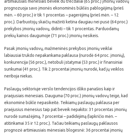
artimiausiais mėnesiais beveik du trečdaliai (65 proc.) įmonių vadovų
prognozuoja savo įmonės ekonominės būklės pablogėjimą (prieš
mėn. – 60 proc.) ir tik 1 procentas – pagerėjimą (prieš mėn. – 12
proc.). Darbuotojų skaičių mažinti ketina daugiau nei pusė (64 proc.)
prekybos įmonių vadovų, didinti – tik 1 procentas. Parduodamų
prekių kainos daugumoje (71 proc.) įmonių nesikeis.
Pasak įmonių vadovų, mažmeninės prekybos įmonių veiklai
labiausiai trukdo nepakankama paklausa (nurodė 64 proc. įmonių),
konkurencija (56 proc.), netobuli įstatymai (53 proc.) ir finansiniai
sunkumai (41 proc.). Tik 2 procentai įmonių nurodė, kad jų veiklos
neriboja niekas.
Paslaugų sektoriuje verslo tendencijos išliko panašios kaip ir
praėjusiais mėnesiais. Dauguma (70 proc.) įmonių vadovų teigė, kad
ekonominė būklė nepasikeitė. Teikiamų paslaugų paklausa per
praėjusius mėnesius taip pat beveik nepakito: 31 procentas įmonių
nurodė sumažėjimą, 7 procentai – padidėjimą (lapkričio mėn. –
atitinkamai 35 ir 12 proc.). Tačiau teikiamų paslaugų paklausos
prognozė artimiausiais mėnesiais blogesnė: 36 procentai įmonių