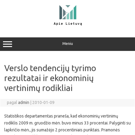
Pereiti
prie
turinio
Meniu
Verslo tendencijų tyrimo
rezultatai ir ekonominių
vertinimų rodikliai
pagal
admin
|
2010-01-09
Statistikos departamentas praneša, kad ekonominių vertinimų
rodiklis 2009 m. gruodžio mėn. buvo minus 33 procentai. Palyginti su
lapkričio mėn., jis sumažėjo 2 procentiniais punktais. Pramonės