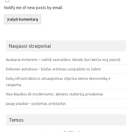
Notify me of new posts by email.
Naujausi straipsniai
Auskarai moterims – subtili saviraiškos detalė, kuri keičia visą įvaizdį
Kelionės autobusu – būdas artimiau susipažinti su šalimi
Kelių infrastruktūros atnaujinimas stiprina vietos ekonomiką ir
saugumą
Nuo klasikos iki modernumo: akmens stalviršių privalumai
Įaugę plaukai – požymiai, priežastys
Temos