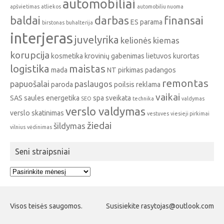
automobiliai
apšvietimas
atliekos
automobiliu nuoma
baldai
darbas
finansai
ES parama
birstonas
buhalterija
interjeras
juvelyrika
kelionės
kiemas
korupcija
kosmetika
krovinių gabenimas
lietuvos kurortas
logistika
maistas
mada
NT pirkimas
padangos
remontas
papuošalai
paslaugos
paroda
poilsis
reklama
vaikai
SAS
saules energetika
spa
sveikata
SEO
technika
valdymas
verslo valdymas
verslo skatinimas
vestuves
viesieji pirkimai
žiedai
šildymas
vilnius
vėdinimas
Seni straipsniai
Seni
straipsniai
Visos teisės saugomos.
Susisiekite rasytojas@outlook.com