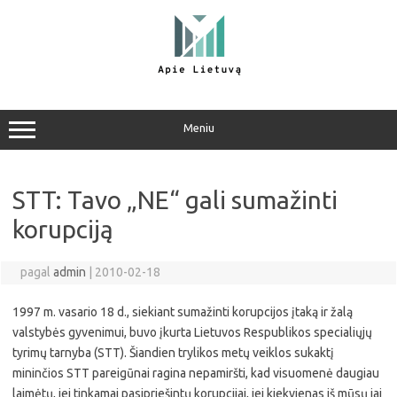
Pereiti
prie
turinio
Meniu
STT: Tavo „NE“ gali sumažinti
korupciją
pagal
admin
|
2010-02-18
1997 m. vasario 18 d., siekiant sumažinti korupcijos įtaką ir žalą
valstybės gyvenimui, buvo įkurta Lietuvos Respublikos specialiųjų
tyrimų tarnyba (STT). Šiandien trylikos metų veiklos sukaktį
mininčios STT pareigūnai ragina nepamiršti, kad visuomenė daugiau
laimėtų, jei tinkamai pasipriešintų korupcijai, jei kiekvienas iš mūsų jai