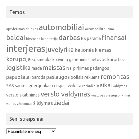
Temos
automobiliai
apšvietimas
atliekos
automobiliu nuoma
baldai
darbas
finansai
ES parama
birstonas
buhalterija
interjeras
juvelyrika
kelionės
kiemas
korupcija
kosmetika
krovinių gabenimas
lietuvos kurortas
logistika
maistas
mada
NT pirkimas
padangos
remontas
papuošalai
paslaugos
paroda
poilsis
reklama
vaikai
SAS
saules energetika
spa
sveikata
SEO
technika
valdymas
verslo valdymas
verslo skatinimas
vestuves
viesieji pirkimai
žiedai
šildymas
vilnius
vėdinimas
Seni straipsniai
Seni
straipsniai