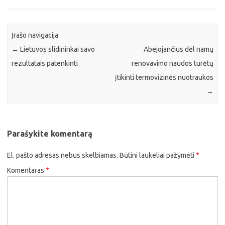
Įrašo navigacija
←
Lietuvos slidininkai savo
Abejojančius dėl namų
rezultatais patenkinti
renovavimo naudos turėtų
įtikinti termovizinės nuotraukos
→
Parašykite komentarą
El. pašto adresas nebus skelbiamas.
Būtini laukeliai pažymėti
*
Komentaras
*