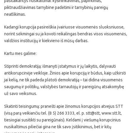
pasitaikantys nusikaltimai: kyšininkavimas, papirkimas,
piktnaudžiavimas tarnybine padėtimi ir tarnybinių pareigų
neatlikimas.
Kadangi korupcija pasireiškia įvairiuose visuomenės sluoksniuose,
norint sėkmingai su ja kovoti reikalingas bendras visos visuomenės,
valdžios institucijų ir kiekvieno iš mūsų darbas.
Kartu mes galime:
Stiprinti demokratiją: išmanyti įstatymus ir jų laikytis, dalyvauti
antikorupcinėje veikloje. Žinios apie korupciją ir būdus, kaip užkirsti
jai kelią, ne tik padeda plėtoti demokratiją – tai didina visuomenės
saugumą ir politikų, valstybės tarnautojų ir pareigūnų atsakomybę
už savo veiksmus.
Skatinti teisingumą: pranešti apie žinomus korupcijos atvejus STT
(visą parą veikiančiu tel. (8 5) 266 3333, el. p. stt@stt, www.stt.lt,
tiesiogiai susitikti su pareigūnais). Keldami į viešumą korupcinius
nusikaltimus piliečiai gina ne tik savo įsitikinimus, bet ir kitų