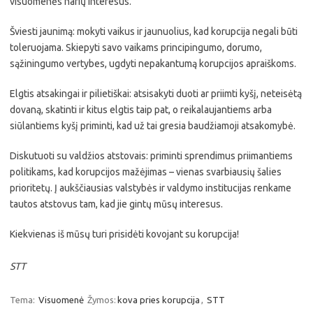
visuomenės narių interesus.
Šviesti jaunimą: mokyti vaikus ir jaunuolius, kad korupcija negali būti
toleruojama. Skiepyti savo vaikams principingumo, dorumo,
sąžiningumo vertybes, ugdyti nepakantumą korupcijos apraiškoms.
Elgtis atsakingai ir pilietiškai: atsisakyti duoti ar priimti kyšį, neteisėtą
dovaną, skatinti ir kitus elgtis taip pat, o reikalaujantiems arba
siūlantiems kyšį priminti, kad už tai gresia baudžiamoji atsakomybė.
Diskutuoti su valdžios atstovais: priminti sprendimus priimantiems
politikams, kad korupcijos mažėjimas – vienas svarbiausių šalies
prioritetų. Į aukščiausias valstybės ir valdymo institucijas renkame
tautos atstovus tam, kad jie gintų mūsų interesus.
Kiekvienas iš mūsų turi prisidėti kovojant su korupcija!
STT
Tema:
Visuomenė
Žymos:
kova pries korupcija
,
STT