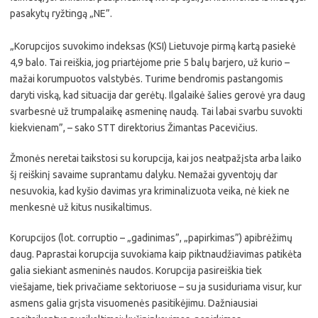
pasakytų ryžtingą „NE”.
„Korupcijos suvokimo indeksas (KSI) Lietuvoje pirmą kartą pasiekė
4,9 balo. Tai reiškia, jog priartėjome prie 5 balų barjero, už kurio –
mažai korumpuotos valstybės. Turime bendromis pastangomis
daryti viską, kad situacija dar gerėtų. Ilgalaikė šalies gerovė yra daug
svarbesnė už trumpalaikę asmeninę naudą. Tai labai svarbu suvokti
kiekvienam”, – sako STT direktorius Žimantas Pacevičius.
Žmonės neretai taikstosi su korupcija, kai jos neatpažįsta arba laiko
šį reiškinį savaime suprantamu dalyku. Nemažai gyventojų dar
nesuvokia, kad kyšio davimas yra kriminalizuota veika, nė kiek ne
menkesnė už kitus nusikaltimus.
Korupcijos (lot. corruptio – „gadinimas”, „papirkimas”) apibrėžimų
daug. Paprastai korupcija suvokiama kaip piktnaudžiavimas patikėta
galia siekiant asmeninės naudos. Korupcija pasireiškia tiek
viešajame, tiek privačiame sektoriuose – su ja susiduriama visur, kur
asmens galia grįsta visuomenės pasitikėjimu. Dažniausiai